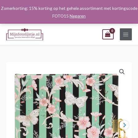
Ga
Zomerkorting: 15% korting op het gehele assortiment met kortingscode
naar
FOTO15
Negeren
de
inhoud