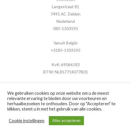
Langestraat 81
7491 AC Delden
Nederland
085-1303595
Vanuit België:
+3185-1303595
KvK: 69066183
BTW: NL857714077B01
We gebruiken cookies op onze website om u de meest
relevante ervaring te bieden door uw voorkeuren en
herhaalbezoeken te onthouden. Door op "Accepteren" te
Copyright © 2026 MijnFotolijstje.nl
klikken, stemt u in met het gebruik van alle cookies.
Powered by
Brouwer Digitaal
Cookie instellingen
Alles accepteren