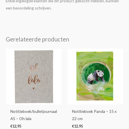
Enkel ingelogde klanten die dit product gekocht hebben, kunnen
een beoordeling schrijven.
Gerelateerde producten
Notitieboek/bulletjournaal
Notitieboek Panda – 15 x
A5 – Oh lala
22 cm
€
12,95
€
12,95