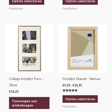
Opties selecteren
Opties selecteren
de
de
productpagina
productp
Fotolijsten
Fotolijsten
Prijsklasse:
Dit
€5,95
product
tot
€14,95
heeft
meerdere
variaties.
Deze
optie
kan
gekozen
Collage fotolijst Puro –
Fotolijst Skandi – Natuur
worden
Zilver
€
5,95
-
€
14,95
op
€
16,25
Gewaardeerd
de
5.00
Opties selecteren
uit 5
Toevoegen aan
productp
winkelwagen
Fotolijsten