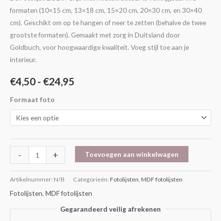
formaten (10×15 cm, 13×18 cm, 15×20 cm, 20×30 cm, en 30×40
cm). Geschikt om op te hangen of neer te zetten (behalve de twee
grootste formaten). Gemaakt met zorg in Duitsland door
Goldbuch, voor hoogwaardige kwaliteit. Voeg stijl toe aan je
interieur.
€
4,50
-
€
24,95
Formaat foto
-
+
Toevoegen aan winkelwagen
Artikelnummer:
N/B
Categorieën:
Fotolijsten
,
MDF fotolijsten
Fotolijsten
,
MDF fotolijsten
Gegarandeerd veilig afrekenen