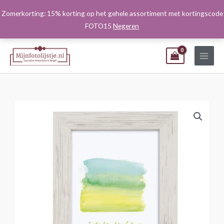
Ga
Zomerkorting: 15% korting op het gehele assortiment met kortingscode
naar
FOTO15
Negeren
de
inhoud