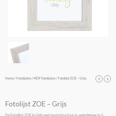
Fotolijst
Home
/
Fotolijsten
/
MDF fotolijsten
/ Fotolijst ZOE – Grijs
Prijsklasse:
ZOE
€4,50
-
Grijs
tot
Fotolijst ZOE – Grijs
aantal
€24,95
De Fotolijst ZOE in Grijs met houtstructuur is verkrijgbaar in 5