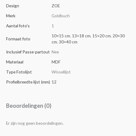
Design
ZOE
Merk
Goldbuch
Aantal foto's
1
10×15 cm
,
13×18 cm
,
15×20 cm
,
20×30
Formaat foto
cm
,
30×40 cm
Inclusief Passe-partout
Nee
Materiaal
MDF
Type Fotolijst
Wissellijst
Profielbreedte lijst (mm)
12
Beoordelingen (0)
Er zijn nog geen beoordelingen.