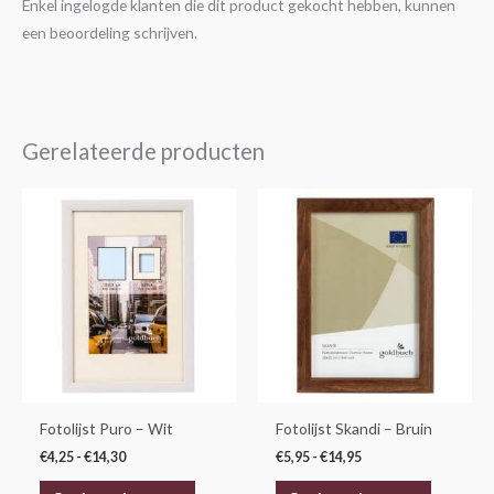
Enkel ingelogde klanten die dit product gekocht hebben, kunnen
een beoordeling schrijven.
Gerelateerde producten
Prijsklasse:
Prijsklasse:
Dit
Dit
€4,25
€5,95
product
product
tot
tot
€14,30
€14,95
heeft
heeft
meerdere
meerdere
variaties.
variaties.
Deze
Deze
optie
optie
kan
kan
gekozen
gekozen
Fotolijst Puro – Wit
Fotolijst Skandi – Bruin
worden
worden
€
4,25
-
€
14,30
€
5,95
-
€
14,95
op
op