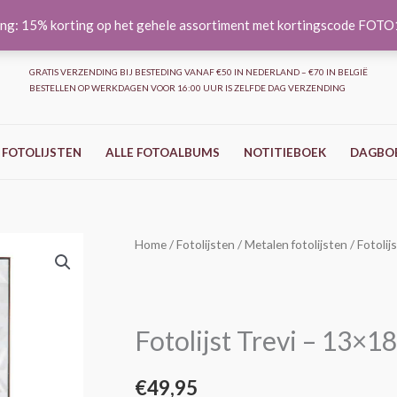
ng: 15% korting op het gehele assortiment met kortingscode FOT
GRATIS VERZENDING BIJ BESTEDING VANAF €50 IN NEDERLAND – €70 IN BELGIË
BESTELLEN OP WERKDAGEN VOOR 16:00 UUR IS ZELFDE DAG VERZENDING
 FOTOLIJSTEN
ALLE FOTOALBUMS
NOTITIEBOEK
DAGBO
Fotolijst
Home
/
Fotolijsten
/
Metalen fotolijsten
/ Fotolij
Trevi
–
13x18
Fotolijst Trevi – 13×1
cm
aantal
€
49,95