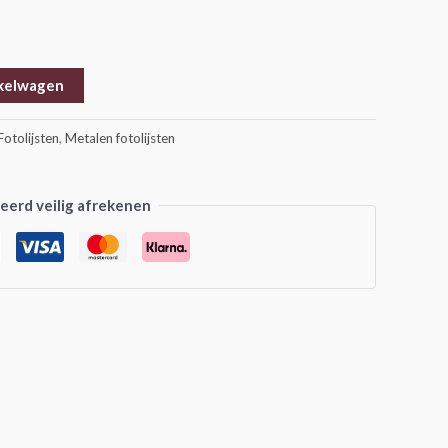
kelwagen
Fotolijsten
,
Metalen fotolijsten
erd veilig afrekenen