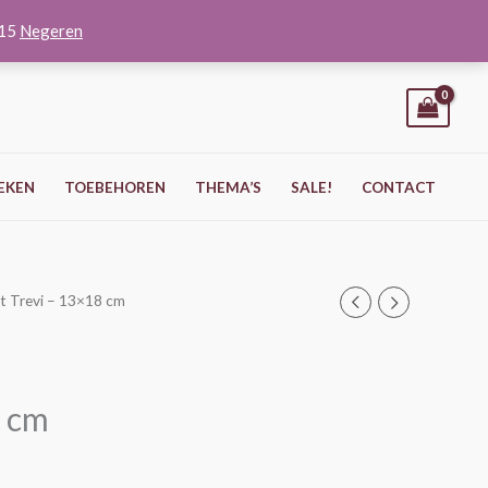
O15
Negeren
EKEN
TOEBEHOREN
THEMA’S
SALE!
CONTACT
st Trevi – 13×18 cm
8 cm