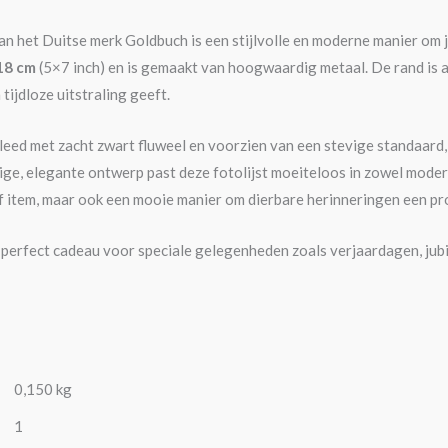
an het Duitse merk Goldbuch is een stijlvolle en moderne manier om je
18 cm
(5×7 inch) en is gemaakt van hoogwaardig metaal. De rand is 
tijdloze uitstraling geeft.
eed met zacht zwart fluweel en voorzien van een stevige standaard, zo
ge, elegante ontwerp past deze fotolijst moeiteloos in zowel moderne 
f item, maar ook een mooie manier om dierbare herinneringen een pro
n perfect cadeau voor speciale gelegenheden zoals verjaardagen, jubi
0,150 kg
1