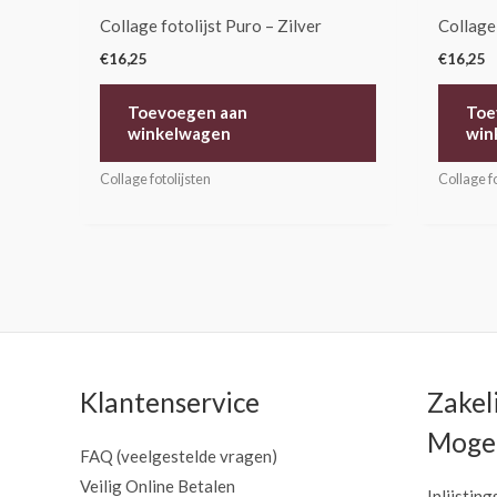
Collage fotolijst Puro – Zilver
Collage 
€
16,25
€
16,25
Toevoegen aan
Toe
winkelwagen
win
Collage fotolijsten
Collage fo
Klantenservice
Zakel
Mogel
FAQ (veelgestelde vragen)
Veilig Online Betalen
Inlijsting