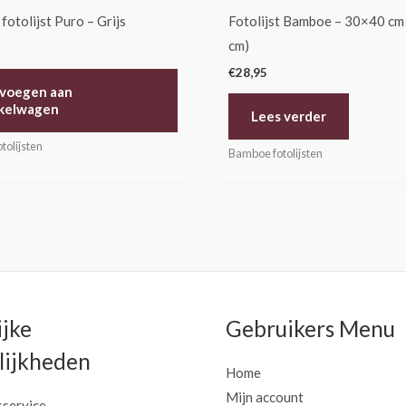
fotolijst Puro – Grijs
Fotolijst Bamboe – 30×40 cm
cm)
€
28,95
voegen aan
kelwagen
Lees verder
tolijsten
Bamboe fotolijsten
ijke
Gebruikers Menu
ijkheden
Home
Mijn account
sservice