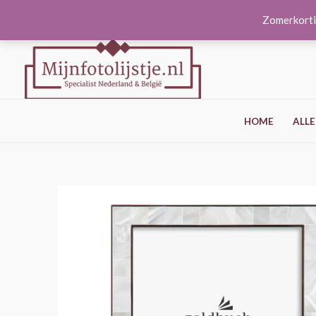
Ga
Zomerkorti
naar
de
inhoud
HOME
ALLE