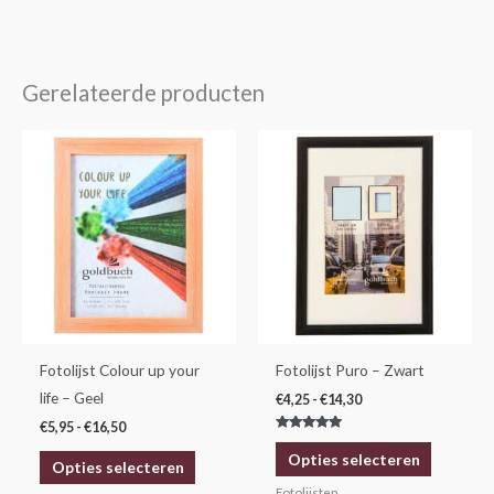
Gerelateerde producten
Prijsklasse:
Prijsklasse:
Dit
Dit
€5,95
€4,25
product
product
tot
tot
€16,50
€14,30
heeft
heeft
meerdere
meerdere
variaties.
variaties.
Deze
Deze
optie
optie
kan
kan
gekozen
gekozen
Fotolijst Colour up your
Fotolijst Puro – Zwart
worden
worden
life – Geel
€
4,25
-
€
14,30
op
op
€
5,95
-
€
16,50
Gewaardeerd
de
de
5.00
Opties selecteren
uit 5
Opties selecteren
productpagina
productp
Fotolijsten