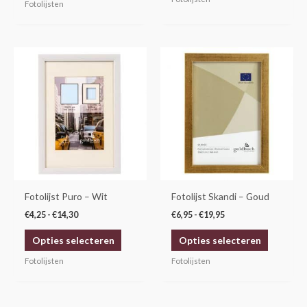
Fotolijsten
Prijsklasse:
Prijsklasse:
Dit
Dit
€4,25
€6,95
product
product
tot
tot
€14,30
€19,95
heeft
heeft
meerdere
meerdere
variaties.
variaties.
Deze
Deze
optie
optie
kan
kan
gekozen
gekozen
Fotolijst Puro – Wit
Fotolijst Skandi – Goud
worden
worden
€
4,25
-
€
14,30
€
6,95
-
€
19,95
op
op
Opties selecteren
Opties selecteren
de
de
productpagina
productp
Fotolijsten
Fotolijsten