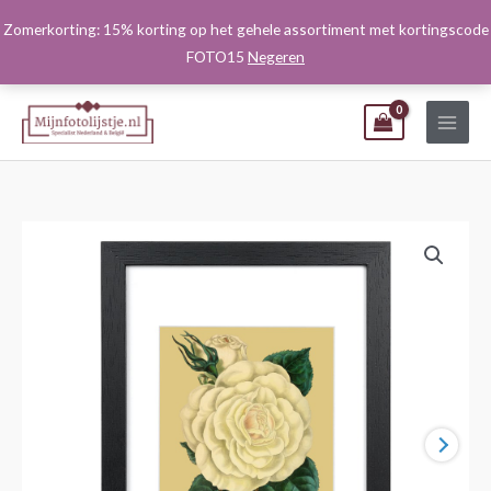
Ga
Zomerkorting: 15% korting op het gehele assortiment met kortingscode
naar
FOTO15
Negeren
de
inhoud