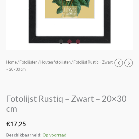
Fotolijst
Home
/
Fotolijsten
/
Houten fotolijsten
/ Fotolijst Rustiq – Zwart
– 20×30 cm
Rustiq
-
Zwart
-
Fotolijst Rustiq – Zwart – 20×30
20x30
cm
cm
aantal
€
17,25
Beschikbaarheid:
Op voorraad