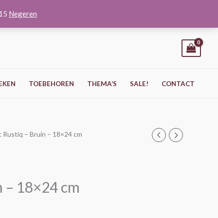
O15
Negeren
EKEN
TOEBEHOREN
THEMA’S
SALE!
CONTACT
st Rustiq – Bruin – 18×24 cm
in – 18×24 cm