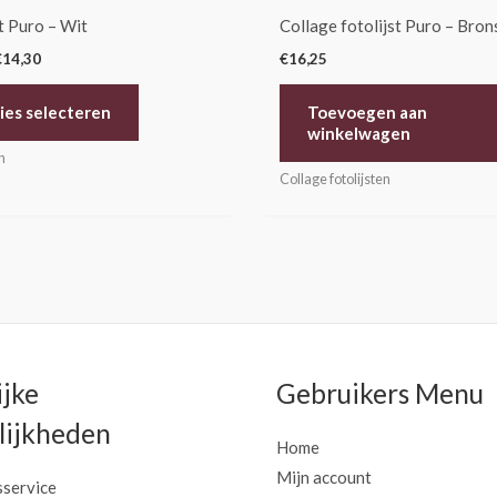
de
t Puro – Wit
Collage fotolijst Puro – Bron
productpagina
€
14,30
€
16,25
ies selecteren
Toevoegen aan
winkelwagen
n
Collage fotolijsten
ijke
Gebruikers Menu
ijkheden
Home
Mijn account
sservice