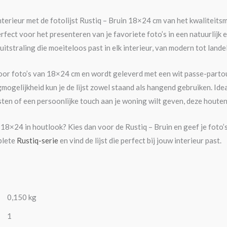
nterieur met de fotolijst Rustiq – Bruin 18×24 cm van het kwaliteits
perfect voor het presenteren van je favoriete foto’s in een natuurlij
itstraling die moeiteloos past in elk interieur, van modern tot landel
 voor foto’s van 18×24 cm en wordt geleverd met een wit passe-parto
ogelijkheid kun je de lijst zowel staand als hangend gebruiken. Ideaa
jsten of een persoonlijke touch aan je woning wilt geven, deze houten
t 18×24 in houtlook? Kies dan voor de Rustiq – Bruin en geef je foto’
plete
Rustiq-serie
en vind de lijst die perfect bij jouw interieur past.
0,150 kg
1