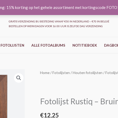
ng: 15% korting op het gehele assortiment met kortingscode FOT
GRATIS VERZENDING BIJ BESTEDING VANAF €50 IN NEDERLAND – €70 IN BELGIË
BESTELLEN OP WERKDAGEN VOOR 16:00 UUR IS ZELFDE DAG VERZENDING
 FOTOLIJSTEN
ALLE FOTOALBUMS
NOTITIEBOEK
DAGBO
Fotolijst
Home
/
Fotolijsten
/
Houten fotolijsten
/ Fotolij
Rustiq
-
Bruin
Fotolijst Rustiq – Bru
-
18x24
€
12,25
cm