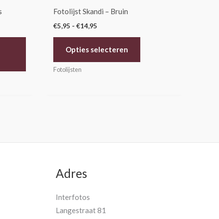
de
s
Fotolijst Skandi – Bruin
productpagina
€
5,95
-
€
14,95
Opties selecteren
Fotolijsten
Adres
Interfotos
Langestraat 81