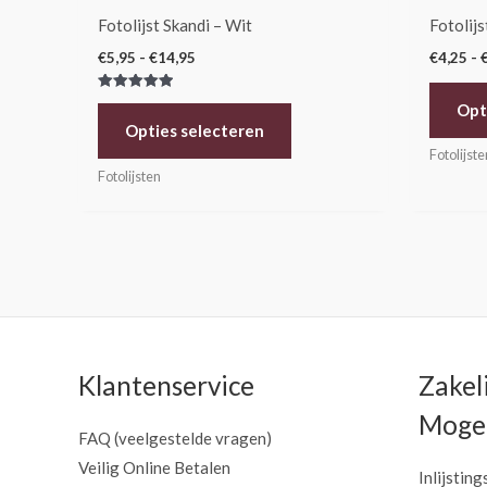
de
Fotolijst Skandi – Wit
Fotolijs
productpagina
€
5,95
-
€
14,95
€
4,25
-
Gewaardeerd
Opt
5.00
uit 5
Opties selecteren
Fotolijste
Fotolijsten
Klantenservice
Zakel
Mogel
FAQ (veelgestelde vragen)
Veilig Online Betalen
Inlijsting