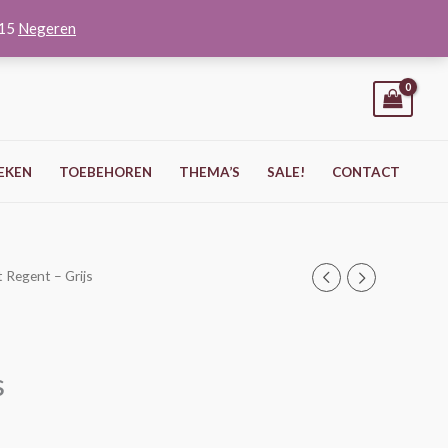
O15
Negeren
EKEN
TOEBEHOREN
THEMA’S
SALE!
CONTACT
t Regent – Grijs
s