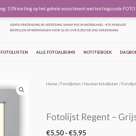
ng: 15% korting op het gehele assortiment met kortingscode FOT
GRATIS VERZENDING BIJ BESTEDING VANAF €50 IN NEDERLAND – €70 IN BELGIË
BESTELLEN OP WERKDAGEN VOOR 16:00 UUR IS ZELFDE DAG VERZENDING
 FOTOLIJSTEN
ALLE FOTOALBUMS
NOTITIEBOEK
DAGBO
Fotolijst
Home
/
Fotolijsten
/
Houten fotolijsten
/ Fotolijs
Prijsklasse:
Regent
€5,50
-
Grijs
tot
Fotolijst Regent – Grij
aantal
€5,95
€
5,50
-
€
5,95