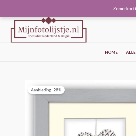
Ga
Zomerkorti
naar
de
inhoud
HOME
ALLE
Aanbieding -28%