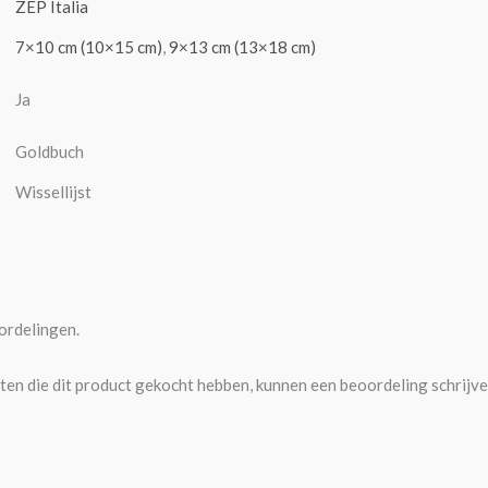
ZEP Italia
7×10 cm (10×15 cm)
,
9×13 cm (13×18 cm)
Ja
Goldbuch
Wissellijst
ordelingen.
ten die dit product gekocht hebben, kunnen een beoordeling schrijve