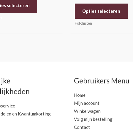
Gewaardeerd
ies selecteren
5.00
uit 5
Opties selecteren
n
Fotolijsten
ijke
Gebruikers Menu
ijkheden
Home
Mijn account
sservice
Winkelwagen
delen en Kwantumkorting
Volg mijn bestelling
Contact