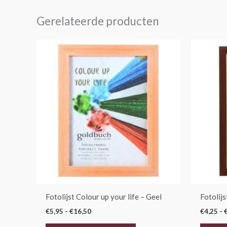
Gerelateerde producten
Prijsklasse:
Dit
€5,95
product
tot
€16,50
heeft
meerdere
variaties.
Deze
optie
kan
gekozen
worden
op
de
Fotolijst Colour up your life – Geel
Fotolijs
productpagina
€
5,95
-
€
16,50
€
4,25
-