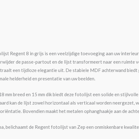
jst Regent 8 in grijs is een veelzijdige toevoeging aan uw interieu
rwijder de passe-partout en de lijst transformeert naar een ruimte v
raalt een tijdloze elegantie uit. De stabiele MDF achterwand biedt g
male helderheid en presentatie van uw beelden.
18 mm breed en 15 mm dik biedt deze fotolijst een solide en stijlvoll
rd kan de lijst zowel horizontaal als verticaal worden neergezet, w
oriëntatie. Bovendien maakt het metalen ophanghaakje aan de achterz
a, belichaamt de Regent fotolijst van Zep een onmiskenbare kwalit