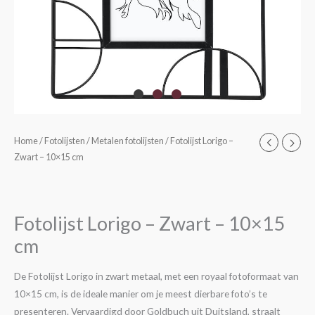
Fotolijst
Home
/
Fotolijsten
/
Metalen fotolijsten
/ Fotolijst Lorigo –
Zwart – 10×15 cm
Lorigo
-
Zwart
-
Fotolijst Lorigo – Zwart – 10×15
10x15
cm
cm
aantal
De Fotolijst Lorigo in zwart metaal, met een royaal fotoformaat van
10×15 cm, is de ideale manier om je meest dierbare foto’s te
presenteren. Vervaardigd door Goldbuch uit Duitsland, straalt