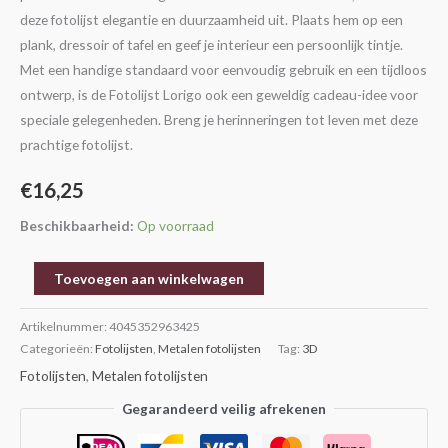
deze fotolijst elegantie en duurzaamheid uit. Plaats hem op een
plank, dressoir of tafel en geef je interieur een persoonlijk tintje.
Met een handige standaard voor eenvoudig gebruik en een tijdloos
ontwerp, is de Fotolijst Lorigo ook een geweldig cadeau-idee voor
speciale gelegenheden. Breng je herinneringen tot leven met deze
prachtige fotolijst.
€
16,25
Beschikbaarheid:
Op voorraad
Toevoegen aan winkelwagen
Artikelnummer:
4045352963425
Categorieën:
Fotolijsten
,
Metalen fotolijsten
Tag:
3D
Fotolijsten
,
Metalen fotolijsten
Gegarandeerd veilig afrekenen