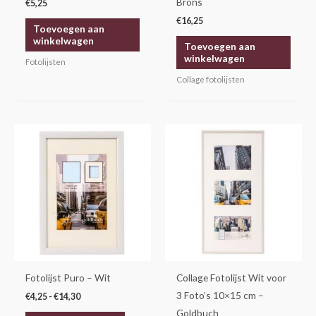
Brons
€
5,25
€
16,25
Toevoegen aan
winkelwagen
Toevoegen aan
winkelwagen
Fotolijsten
Collage fotolijsten
Prijsklasse:
Dit
€4,25
product
tot
€14,30
heeft
meerdere
variaties.
Deze
optie
kan
gekozen
Fotolijst Puro – Wit
Collage Fotolijst Wit voor
worden
3 Foto’s 10×15 cm –
€
4,25
-
€
14,30
op
Goldbuch