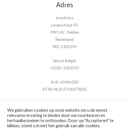
Adres
Interfotos
Langestraat 81
7491 AC Delden
Nederland
085-1303595
Vanuit België:
+3185-1303595
KvK: 69066183
BTW: NL857714077B01
We gebruiken cookies op onze website om u de meest
relevante ervaring te bieden door uw voorkeuren en
herhaalbezoeken te onthouden. Door op "Accepteren" te
Copyright © 2026 MijnFotolijstje.nl
klikken, stemt u in met het gebruik van alle cookies.