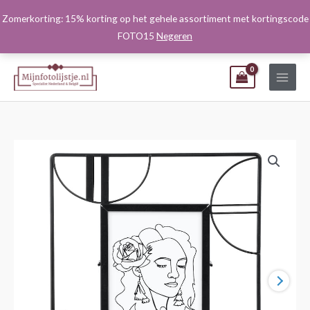
Ga
Zomerkorting: 15% korting op het gehele assortiment met kortingscode
naar
FOTO15
Negeren
de
inhoud