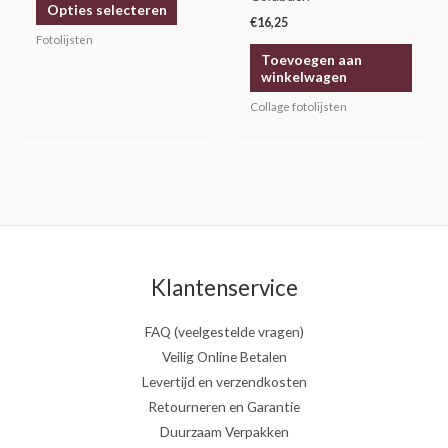
Opties selecteren
de
€
16,25
productpagina
Fotolijsten
Toevoegen aan
winkelwagen
Collage fotolijsten
Klantenservice
FAQ (veelgestelde vragen)
Veilig Online Betalen
Levertijd en verzendkosten
Retourneren en Garantie
Duurzaam Verpakken