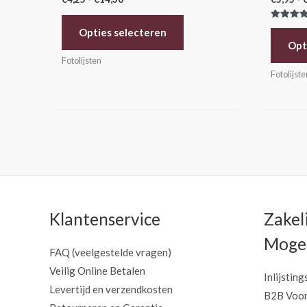
Gewaarde
Opties selecteren
5.00
uit 5
Opt
Fotolijsten
Fotolijste
Klantenservice
Zakel
Mogel
FAQ (veelgestelde vragen)
Veilig Online Betalen
Inlijsting
Levertijd en verzendkosten
B2B Voor