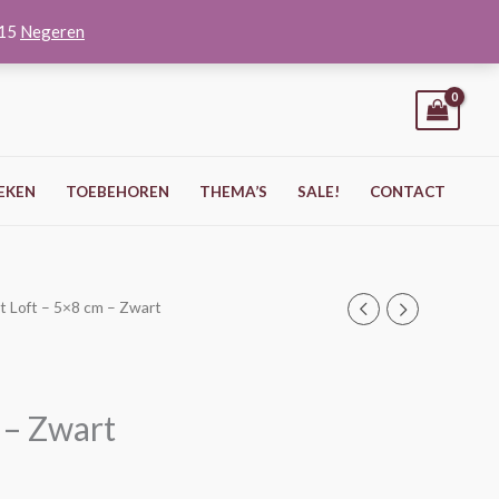
O15
Negeren
EKEN
TOEBEHOREN
THEMA’S
SALE!
CONTACT
st Loft – 5×8 cm – Zwart
m – Zwart