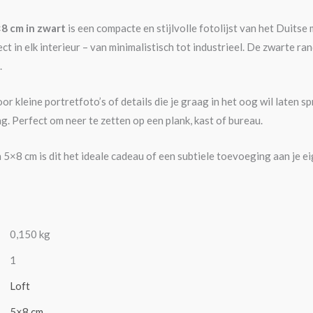
×8 cm in zwart
is een compacte en stijlvolle fotolijst van het Duits
fect in elk interieur – van minimalistisch tot industrieel. De zwarte r
.
voor kleine portretfoto’s of details die je graag in het oog wil laten
ng. Perfect om neer te zetten op een plank, kast of bureau.
 5×8 cm is dit het ideale cadeau of een subtiele toevoeging aan je ei
0,150 kg
1
Loft
5×8 cm