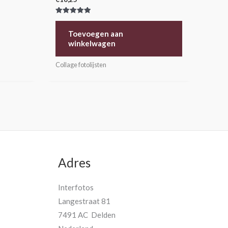
Gewaardeerd
5.00
uit 5
Toevoegen aan
winkelwagen
Collage fotolijsten
Adres
Interfotos
Langestraat 81
7491 AC Delden