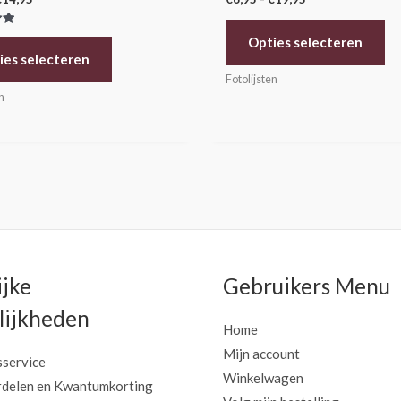
erd
Opties selecteren
ies selecteren
Fotolijsten
n
ijke
Gebruikers Menu
ijkheden
Home
Mijn account
sservice
Winkelwagen
delen en Kwantumkorting