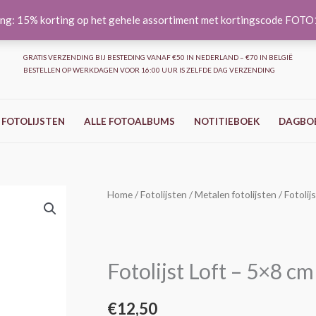
ng: 15% korting op het gehele assortiment met kortingscode FOT
GRATIS VERZENDING BIJ BESTEDING VANAF €50 IN NEDERLAND – €70 IN BELGIË
BESTELLEN OP WERKDAGEN VOOR 16:00 UUR IS ZELFDE DAG VERZENDING
 FOTOLIJSTEN
ALLE FOTOALBUMS
NOTITIEBOEK
DAGBO
Fotolijst
Home
/
Fotolijsten
/
Metalen fotolijsten
/ Fotolij
Loft
–
5x8
Fotolijst Loft – 5×8 c
cm
–
€
12,50
Zwart