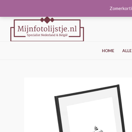
Ga
Zomerkorti
naar
de
inhoud
HOME
ALLE