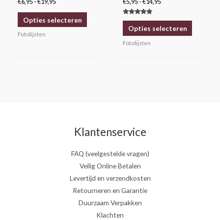
€
6,95
-
€
19,95
€
5,95
-
€
14,95
op
op
Opties selecteren
Gewaardeerd
de
de
5.00
Opties selecteren
uit 5
productpagina
productp
Fotolijsten
Fotolijsten
Klantenservice
FAQ (veelgestelde vragen)
Veilig Online Betalen
Levertijd en verzendkosten
Retourneren en Garantie
Duurzaam Verpakken
Klachten