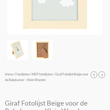
Giraf
Home
/
Fotolijsten
/
MDF fotolijsten
/ Giraf Fotolijst Beige voor
de Babykamer – Klein Wonder
Fotolijst
Beige
voor
de
Giraf Fotolijst Beige voor de
Babykamer