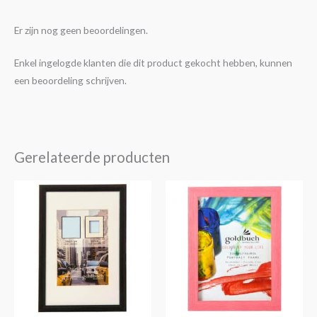
Er zijn nog geen beoordelingen.
Enkel ingelogde klanten die dit product gekocht hebben, kunnen
een beoordeling schrijven.
Gerelateerde producten
Prijsklasse:
Prijsklasse:
Dit
Dit
€4,25
€5,25
product
product
tot
tot
€14,30
€16,50
heeft
heeft
meerdere
meerdere
variaties.
variaties.
Deze
Deze
optie
optie
kan
kan