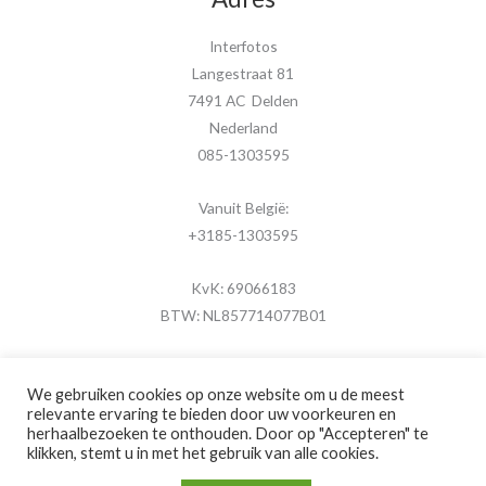
Interfotos
Langestraat 81
7491 AC Delden
Nederland
085-1303595
Vanuit België:
+3185-1303595
KvK: 69066183
BTW: NL857714077B01
We gebruiken cookies op onze website om u de meest
relevante ervaring te bieden door uw voorkeuren en
herhaalbezoeken te onthouden. Door op "Accepteren" te
Copyright © 2026 MijnFotolijstje.nl
klikken, stemt u in met het gebruik van alle cookies.