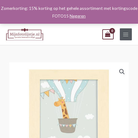
Ga
Zomerkorting: 15% korting op het gehele assortiment met kortingscode
naar
FOTO15
Negeren
de
inhoud