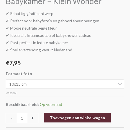
Babykamer – Klein Wonder
–
Klein
✔ Schattig giraffe ontwerp
Wonder
✔ Perfect voor babyfoto’s en geboorteherinneringen
aantal
✔ Mooie neutrale beige kleur
✔ Ideaal als kraamcadeau of babyshower cadeau
✔ Past perfect in iedere babykamer
✔ Snelle verzending vanuit Nederland
€
7,95
Formaat foto
WISSEN
Beschikbaarheid:
Op voorraad
-
+
Toevoegen aan winkelwagen