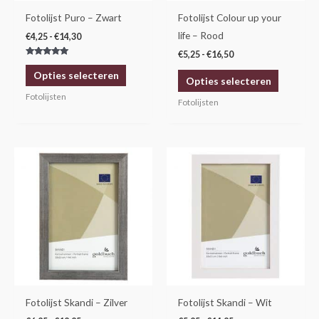
gekozen
gekozen
Fotolijst Puro – Zwart
Fotolijst Colour up your
worden
worden
life – Rood
€
4,25
-
€
14,30
op
op
€
5,25
-
€
16,50
Gewaardeerd
de
de
5.00
Opties selecteren
uit 5
Opties selecteren
productpagina
productp
Fotolijsten
Fotolijsten
Prijsklasse:
Prijsklasse:
Dit
Dit
€6,95
€5,95
product
product
tot
tot
€19,95
€14,95
heeft
heeft
meerdere
meerdere
variaties.
variaties.
Deze
Deze
optie
optie
kan
kan
gekozen
gekozen
Fotolijst Skandi – Zilver
Fotolijst Skandi – Wit
worden
worden