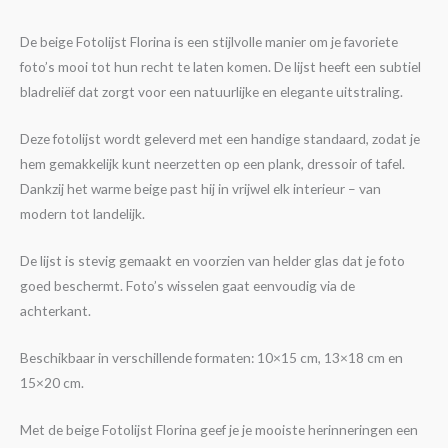
De beige Fotolijst Florina is een stijlvolle manier om je favoriete
foto’s mooi tot hun recht te laten komen. De lijst heeft een subtiel
bladreliëf dat zorgt voor een natuurlijke en elegante uitstraling.
Deze fotolijst wordt geleverd met een handige standaard, zodat je
hem gemakkelijk kunt neerzetten op een plank, dressoir of tafel.
Dankzij het warme beige past hij in vrijwel elk interieur – van
modern tot landelijk.
De lijst is stevig gemaakt en voorzien van helder glas dat je foto
goed beschermt. Foto’s wisselen gaat eenvoudig via de
achterkant.
Beschikbaar in verschillende formaten: 10×15 cm, 13×18 cm en
15×20 cm.
Met de beige Fotolijst Florina geef je je mooiste herinneringen een