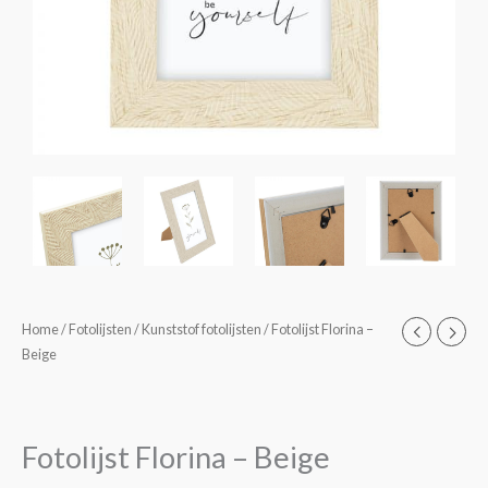
Fotolijst
Home
/
Fotolijsten
/
Kunststof fotolijsten
/ Fotolijst Florina –
Prijsklasse:
Beige
Florina
€4,50
-
Beige
tot
aantal
Fotolijst Florina – Beige
€6,40