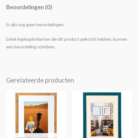
Beoordelingen (0)
Er zijn nog geen beoordelingen.
Enkel ingelogde klanten die dit product gekocht hebben, kunnen
een beoordeling schrijven.
Gerelateerde producten
Prijsklasse:
Dit
€4,25
product
tot
€14,30
heeft
meerdere
variaties.
Deze