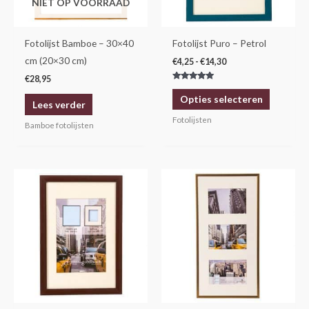
NIET OP VOORRAAD
optie
kan
gekozen
Fotolijst Bamboe – 30×40
Fotolijst Puro – Petrol
worden
cm (20×30 cm)
€
4,25
-
€
14,30
op
€
28,95
Gewaardeerd
de
5.00
Opties selecteren
uit 5
Lees verder
productp
Fotolijsten
Bamboe fotolijsten
Prijsklasse:
Dit
€4,25
product
tot
€14,30
heeft
meerdere
variaties.
Deze
optie
kan