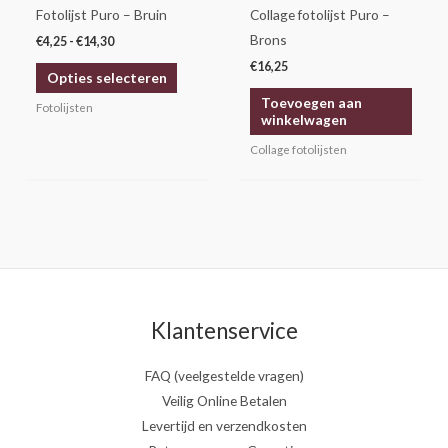
gekozen
Fotolijst Puro – Bruin
Collage fotolijst Puro –
worden
Brons
€
4,25
-
€
14,30
op
€
16,25
Opties selecteren
de
Toevoegen aan
productpagina
Fotolijsten
winkelwagen
Collage fotolijsten
Klantenservice
FAQ (veelgestelde vragen)
Veilig Online Betalen
Levertijd en verzendkosten