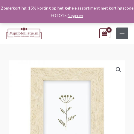
Ga
Zomerkorting: 15% korting op het gehele assortiment met kortingscode
naar
FOTO15
Negeren
de
inhoud