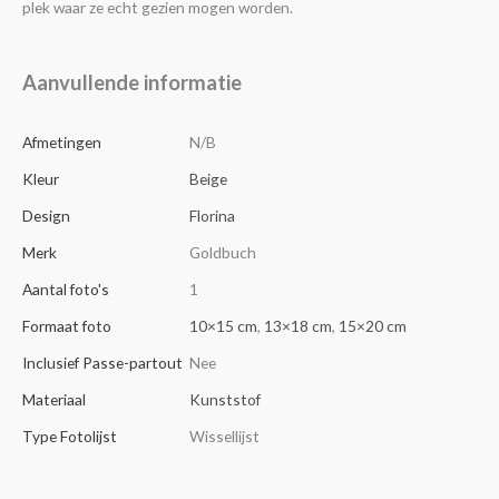
plek waar ze echt gezien mogen worden.
Aanvullende informatie
Afmetingen
N/B
Kleur
Beige
Design
Florina
Merk
Goldbuch
Aantal foto's
1
Formaat foto
10×15 cm
,
13×18 cm
,
15×20 cm
Inclusief Passe-partout
Nee
Materiaal
Kunststof
Type Fotolijst
Wissellijst