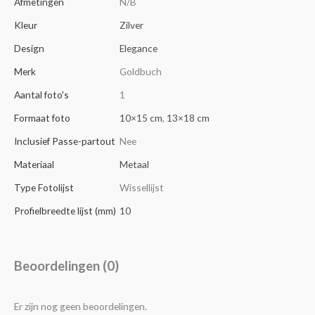
Afmetingen
N/B
Kleur
Zilver
Design
Elegance
Merk
Goldbuch
Aantal foto's
1
Formaat foto
10×15 cm
,
13×18 cm
Inclusief Passe-partout
Nee
Materiaal
Metaal
Type Fotolijst
Wissellijst
Profielbreedte lijst (mm)
10
Beoordelingen (0)
Er zijn nog geen beoordelingen.