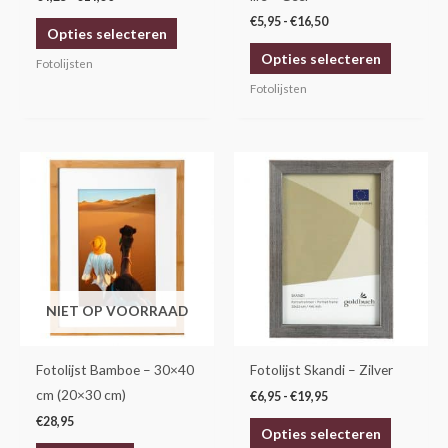
op
op
€
5,95
-
€
16,50
Opties selecteren
de
de
Opties selecteren
productpagina
productp
Fotolijsten
Fotolijsten
Prijsklasse:
Dit
€6,95
product
tot
€19,95
heeft
meerdere
variaties.
Deze
NIET OP VOORRAAD
optie
kan
gekozen
Fotolijst Bamboe – 30×40
Fotolijst Skandi – Zilver
worden
cm (20×30 cm)
€
6,95
-
€
19,95
op
€
28,95
Opties selecteren
de