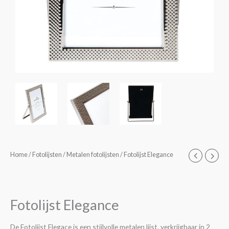
Fotolijst
Home
/
Fotolijsten
/
Metalen fotolijsten
/ Fotolijst Elegance
Prijsklasse:
Elegance
€16,95
aantal
tot
Fotolijst Elegance
€22,95
De Fotolijst Elegace is een stijlvolle metalen lijst, verkrijgbaar in 2