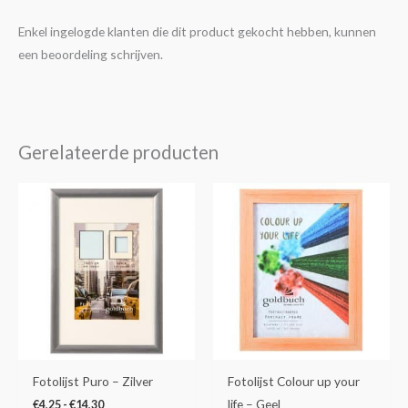
Enkel ingelogde klanten die dit product gekocht hebben, kunnen
een beoordeling schrijven.
Gerelateerde producten
Prijsklasse:
Prijsklasse:
Dit
Dit
€4,25
€5,95
product
product
tot
tot
€14,30
€16,50
heeft
heeft
meerdere
meerdere
variaties.
variaties.
Deze
Deze
optie
optie
kan
kan
gekozen
gekozen
Fotolijst Puro – Zilver
Fotolijst Colour up your
worden
worden
life – Geel
€
4,25
-
€
14,30