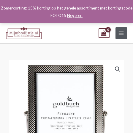
Ga
Zomerkorting: 15% korting op het gehele assortiment met kortingscode
naar
FOTO15
Negeren
de
inhoud