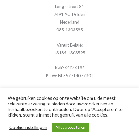
Langestraat 81
7491 AC Delden
Nederland
085-1303595
Vanuit België:
+3185-1303595
KvK: 69066183
BTW: NL857714077B01
We gebruiken cookies op onze website om u de meest
relevante ervaring te bieden door uw voorkeuren en
herhaalbezoeken te onthouden. Door op "Accepteren" te
Copyright © 2026 MijnFotolijstje.nl
klikken, stemt u in met het gebruik van alle cookies.
Powered by
Brouwer Digitaal
Cookie instellingen
Alles accepteren