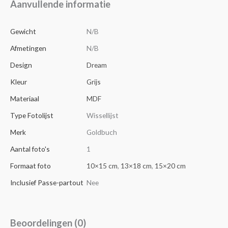
Aanvullende informatie
Gewicht
N/B
Afmetingen
N/B
Design
Dream
Kleur
Grijs
Materiaal
MDF
Type Fotolijst
Wissellijst
Merk
Goldbuch
Aantal foto's
1
Formaat foto
10×15 cm
,
13×18 cm
,
15×20 cm
Inclusief Passe-partout
Nee
Beoordelingen (0)