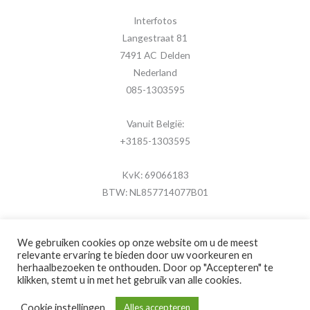
Interfotos
Langestraat 81
7491 AC Delden
Nederland
085-1303595
Vanuit België:
+3185-1303595
KvK: 69066183
BTW: NL857714077B01
We gebruiken cookies op onze website om u de meest
relevante ervaring te bieden door uw voorkeuren en
herhaalbezoeken te onthouden. Door op "Accepteren" te
Copyright © 2026 MijnFotolijstje.nl
klikken, stemt u in met het gebruik van alle cookies.
Powered by
Brouwer Digitaal
Cookie instellingen
Alles accepteren