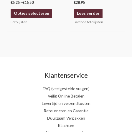
op
€
5,25
-
€
16,50
€
28,95
de
Opties selecteren
Lees verder
productpagina
Fotolijsten
Bamboe fotolijsten
Klantenservice
FAQ (veelgestelde vragen)
Veilig Online Betalen
Levertijd en verzendkosten
Retourneren en Garantie
Duurzaam Verpakken
Klachten