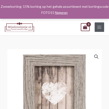
Ga
Zomerkorting: 15% korting op het gehele assortiment met kortingscode
naar
FOTO15
Negeren
de
inhoud