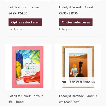
gekozen
gekozen
Fotolijst Puro – Zilver
Fotolijst Skandi – Goud
worden
worden
€
4,25
-
€
14,30
€
6,95
-
€
19,95
op
op
Opties selecteren
Opties selecteren
de
de
productpagina
productp
Fotolijsten
Fotolijsten
Prijsklasse:
Dit
€5,25
product
tot
€16,50
heeft
meerdere
variaties.
Deze
NIET OP VOORRAAD
optie
kan
gekozen
Fotolijst Colour up your
Fotolijst Bamboe – 30×40
worden
life – Rood
cm (20×30 cm)