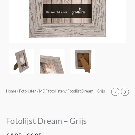
Fotolijst
Home
/
Fotolijsten
/
MDF fotolijsten
/ Fotolijst Dream – Grijs
Prijsklasse:
Dream
€4,95
-
Grijs
tot
Fotolijst Dream – Grijs
aantal
€6,25