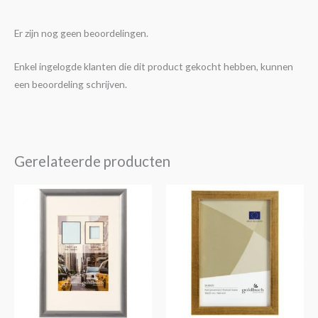
Er zijn nog geen beoordelingen.
Enkel ingelogde klanten die dit product gekocht hebben, kunnen
een beoordeling schrijven.
Gerelateerde producten
Prijsklasse:
Prijsklasse:
Dit
Dit
€4,25
€6,95
product
product
tot
tot
€14,30
€19,95
heeft
heeft
meerdere
meerdere
variaties.
variaties.
Deze
Deze
optie
optie
kan
kan