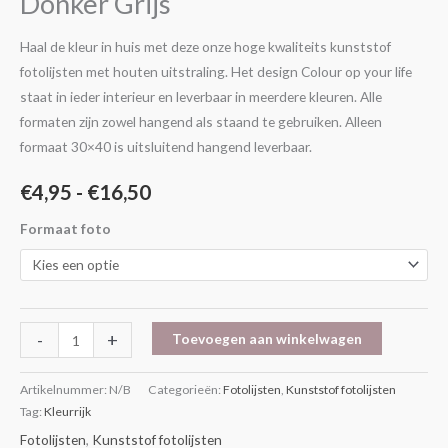
Donker Grijs
Donker
Grijs
Haal de kleur in huis met deze onze hoge kwaliteits kunststof
aantal
fotolijsten met houten uitstraling. Het design Colour op your life
staat in ieder interieur en leverbaar in meerdere kleuren. Alle
formaten zijn zowel hangend als staand te gebruiken. Alleen
formaat 30×40 is uitsluitend hangend leverbaar.
€
4,95
-
€
16,50
Formaat foto
-
+
Toevoegen aan winkelwagen
Artikelnummer:
N/B
Categorieën:
Fotolijsten
,
Kunststof fotolijsten
Tag:
Kleurrijk
Fotolijsten
,
Kunststof fotolijsten