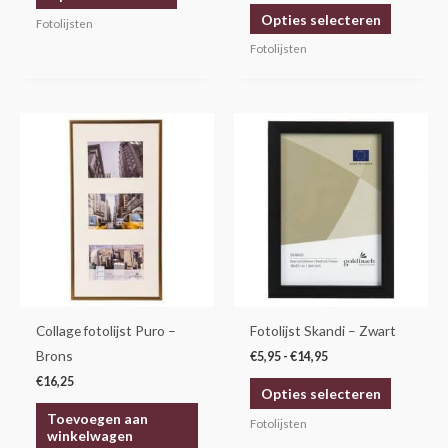
Opties selecteren
productpagina
productp
Fotolijsten
Fotolijsten
Prijsklasse:
Dit
€5,95
product
tot
€14,95
heeft
meerdere
variaties.
Deze
optie
kan
gekozen
Collage fotolijst Puro –
Fotolijst Skandi – Zwart
worden
Brons
€
5,95
-
€
14,95
op
€
16,25
Opties selecteren
de
Toevoegen aan
productp
Fotolijsten
winkelwagen