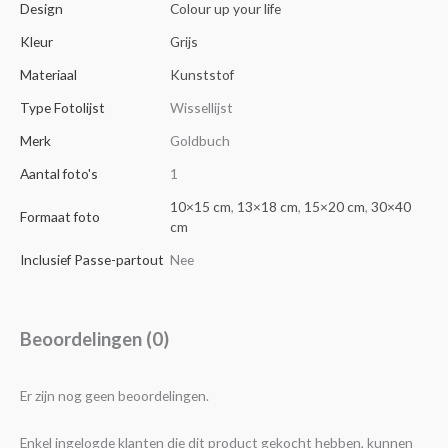
Design
Colour up your life
Kleur
Grijs
Materiaal
Kunststof
Type Fotolijst
Wissellijst
Merk
Goldbuch
Aantal foto's
1
10×15 cm
,
13×18 cm
,
15×20 cm
,
30×40
Formaat foto
cm
Inclusief Passe-partout
Nee
Beoordelingen (0)
Er zijn nog geen beoordelingen.
Enkel ingelogde klanten die dit product gekocht hebben, kunnen