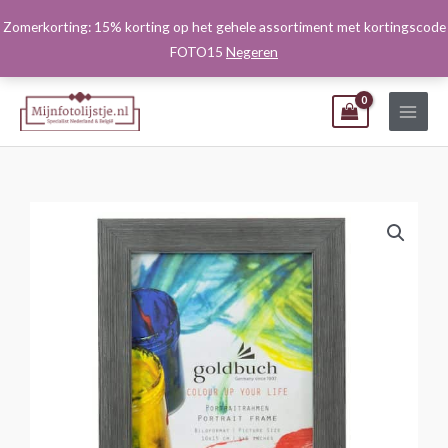
Ga
Zomerkorting: 15% korting op het gehele assortiment met kortingscode
naar
FOTO15
Negeren
de
inhoud