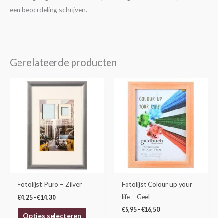
een beoordeling schrijven.
Gerelateerde producten
Prijsklasse:
Prijsklasse:
Dit
Dit
€4,25
€5,95
product
product
tot
tot
€14,30
€16,50
heeft
heeft
meerdere
meerdere
variaties.
variaties.
Deze
Deze
optie
optie
kan
kan
gekozen
gekozen
Fotolijst Puro – Zilver
Fotolijst Colour up your
worden
worden
life – Geel
€
4,25
-
€
14,30
op
op
€
5,95
-
€
16,50
Opties selecteren
de
de