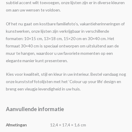
subtiel accent wilt toevoegen, onze lijsten zijn er in diverse kleuren
om aan uw wensen te voldoen.
Of het nu gaat om kostbare familiefoto’s, vakantieherinneringen of
kunstwerken, onze lijsten zijn verkrijgbaar in verschillende
formaten: 10×15 cm, 13×18 cm, 15×20 cm en 30×40 cm. Het
formaat 30×40 cm is speciaal ontworpen om uitsluitend aan de
muur te hangen, waardoor u uw favoriete momenten op een
elegante manier kunt presenteren.
Kies voor kwaliteit, stijl en kleur in uw interieur. Bestel vandaag nog
onze kunststof fotolijsten met het ‘Colour up your life’ design en
breng een vleugje levendigheid in uw huis.
Aanvullende informatie
Afmetingen
12,4 × 17,4 × 1,6 cm