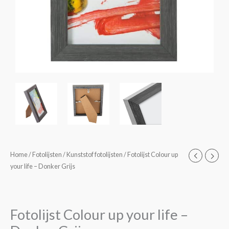
Fotolijst
Home
/
Fotolijsten
/
Kunststof fotolijsten
/ Fotolijst Colour up
Prijsklasse:
your life – Donker Grijs
Colour
€4,95
up
your
tot
life
Fotolijst Colour up your life –
€16,50
-