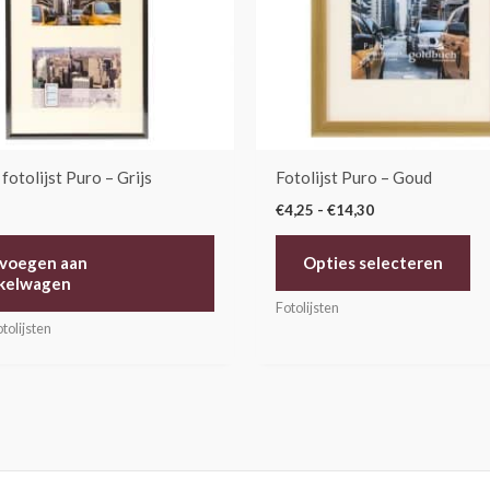
op
ka
ge
wo
op
de
fotolijst Puro – Grijs
Fotolijst Puro – Goud
pr
€
4,25
-
€
14,30
voegen aan
Opties selecteren
kelwagen
Fotolijsten
tolijsten