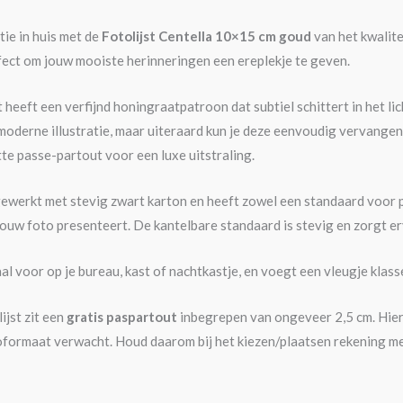
tie in huis met de
Fotolijst Centella 10×15 cm goud
van het kwalit
rfect om jouw mooiste herinneringen een ereplekje te geven.
 heeft een verfijnd honingraatpatroon dat subtiel schittert in het lich
oderne illustratie, maar uiteraard kun je deze eenvoudig vervangen
te passe-partout voor een luxe uitstraling.
gewerkt met stevig zwart karton en heeft zowel een standaard voor 
 jouw foto presenteert. De kantelbare standaard is stevig en zorgt ervo
aal voor op je bureau, kast of nachtkastje, en voegt een vleugje klasse
ijst zit een
gratis paspartout
inbegrepen van ongeveer 2,5 cm. Hierd
oformaat verwacht. Houd daarom bij het kiezen/plaatsen rekening met