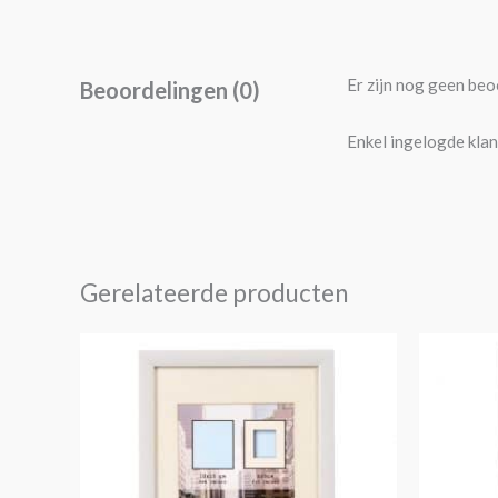
Er zijn nog geen beo
Beoordelingen (0)
Enkel ingelogde klan
Gerelateerde producten
Prijsklasse:
Dit
€4,25
product
tot
€14,30
heeft
meerdere
variaties.
Deze