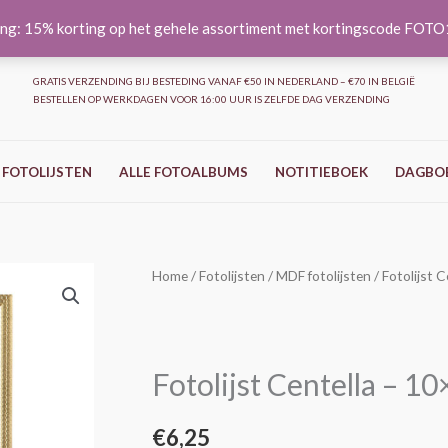
ng: 15% korting op het gehele assortiment met kortingscode FOT
GRATIS VERZENDING BIJ BESTEDING VANAF €50 IN NEDERLAND – €70 IN BELGIË
BESTELLEN OP WERKDAGEN VOOR 16:00 UUR IS ZELFDE DAG VERZENDING
 FOTOLIJSTEN
ALLE FOTOALBUMS
NOTITIEBOEK
DAGBO
Fotolijst
Home
/
Fotolijsten
/
MDF fotolijsten
/ Fotolijst 
Centella
–
10x15
Fotolijst Centella – 1
cm
–
€
6,25
Goud