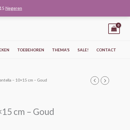
O15
Negeren
EKEN
TOEBEHOREN
THEMA’S
SALE!
CONTACT
Centella – 10×15 cm – Goud
0×15 cm – Goud