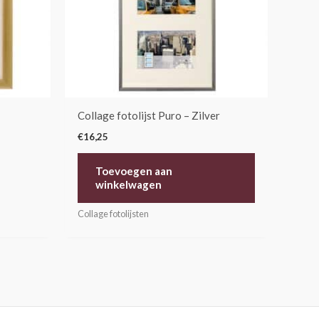
tie
n
kozen
rden
Collage fotolijst Puro – Zilver
oductpagina
€
16,25
Toevoegen aan
winkelwagen
Collage fotolijsten