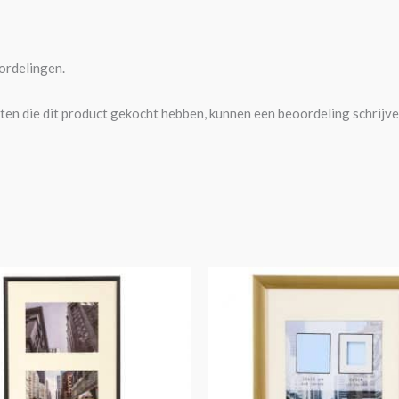
ordelingen.
ten die dit product gekocht hebben, kunnen een beoordeling schrijve
Prijsklasse:
Di
€4,25
pr
tot
€14,30
he
me
var
De