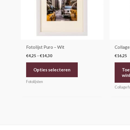
optie
kan
gekozen
worden
op
de
Fotolijst Puro – Wit
Collage 
productpagina
€
4,25
-
€
14,30
€
16,25
Opties selecteren
Toe
win
Fotolijsten
Collage fo