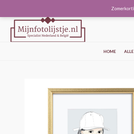
Ga
Zomerkorti
naar
de
inhoud
HOME
ALLE