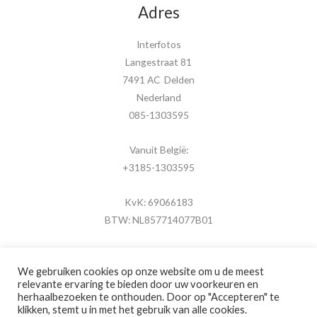
Adres
Interfotos
Langestraat 81
7491 AC Delden
Nederland
085-1303595
Vanuit België:
+3185-1303595
KvK: 69066183
BTW: NL857714077B01
We gebruiken cookies op onze website om u de meest
relevante ervaring te bieden door uw voorkeuren en
herhaalbezoeken te onthouden. Door op "Accepteren" te
Copyright © 2026 MijnFotolijstje.nl
klikken, stemt u in met het gebruik van alle cookies.