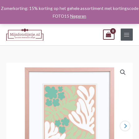
Ga
Zomerkorting: 15% korting op het gehele assortiment met kortingscode
naar
FOTO15
Negeren
de
inhoud