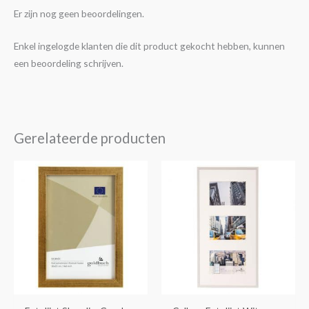
Er zijn nog geen beoordelingen.
Enkel ingelogde klanten die dit product gekocht hebben, kunnen
een beoordeling schrijven.
Gerelateerde producten
Prijsklasse:
Dit
€6,95
product
tot
€19,95
heeft
meerdere
variaties.
Deze
optie
kan
gekozen