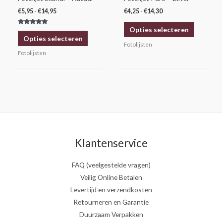
worden
worden
€
5,95
-
€
14,95
€
4,25
-
€
14,30
op
op
Opties selecteren
Gewaardeerd
de
de
5.00
Opties selecteren
uit 5
productpagina
productp
Fotolijsten
Fotolijsten
Klantenservice
FAQ (veelgestelde vragen)
Veilig Online Betalen
Levertijd en verzendkosten
Retourneren en Garantie
Duurzaam Verpakken