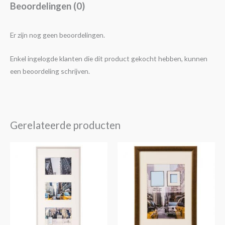
Beoordelingen (0)
Er zijn nog geen beoordelingen.
Enkel ingelogde klanten die dit product gekocht hebben, kunnen
een beoordeling schrijven.
Gerelateerde producten
Prijsklasse:
Dit
€4,25
product
tot
€14,30
heeft
meerdere
variaties.
Deze
optie