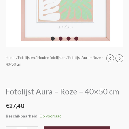
Fotolijst
Home
/
Fotolijsten
/
Houten fotolijsten
/ Fotolijst Aura – Roze –
40×50 cm
Aura
-
Roze
-
Fotolijst Aura – Roze – 40×50 cm
40x50
cm
€
27,40
aantal
Beschikbaarheid:
Op voorraad