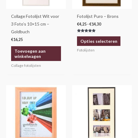
kan
gekozen
Collage Fotolijst Wit voor
Fotolijst Puro – Brons
worden
3 Foto’s 10×15 cm –
€
4,25
-
€
14,30
op
Goldbuch
Gewaardeerd
de
5.00
€
16,25
Opties selecteren
uit 5
productp
Fotolijsten
Toevoegen aan
winkelwagen
Collage fotolijsten
Prijsklasse:
Dit
€5,95
product
tot
€16,50
heeft
meerdere
variaties.
Deze
optie