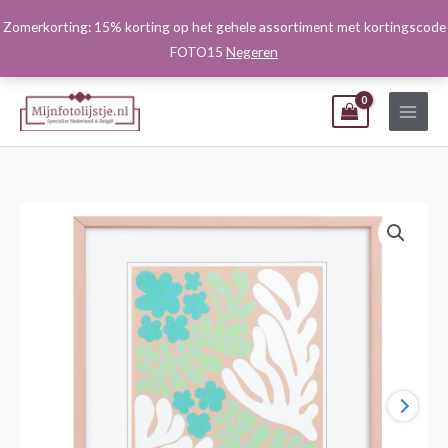
Ga
Zomerkorting: 15% korting op het gehele assortiment met kortingscode
naar
FOTO15
Negeren
de
inhoud