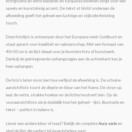
lichtgroene en witte bladeren en turquoise bloemen zorgt voor een
speels en kunstzinnig accent. De tekst
et Voilà!
onderaan de
afbeelding geeft het geheel een luchtige en stijlvolle finishing
touch.
Deze fotolijst is ontworpen door het Europese merk Goldbuch en
staat garant voor kwaliteit en vakmanschap. Met een formaat van
40×50 cm is de lijst ideaal voor je favoriete foto of kunstwerk.
Dankzij de geïntegreerde ophangoogjes aan de achterkant kan je
hem ophangen.
De foto’s laten mooi zien hoe verfijnd de afwerking is. De schuine
aanzichtfoto toont de diepte en kleur van het frame. De close-up
laat de nette, strakke hoeken en de lichte houtnerf zien. Op de
vooraanzichtfoto zie je duidelijk hoe het geheel – lijst, illustratie en
tekst – perfect in balans is.
Liever een andere kleur of maat? Bekijk de complete
Aura-serie
en
vind de lijst die perfect bij jouw interieur past.