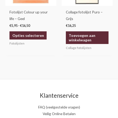
kan
gekozen
Fotolijst Colour up your
Collage fotolijst Puro –
worden
life – Geel
Grijs
op
€
5,95
-
€
16,50
€
16,25
de
Opties selecteren
Toevoegen aan
productpagina
winkelwagen
Fotolijsten
Collage fotolijsten
Klantenservice
FAQ (veelgestelde vragen)
Veilig Online Betalen