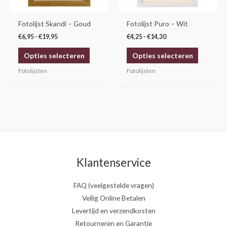
kan
kan
gekozen
gekozen
Fotolijst Skandi – Goud
Fotolijst Puro – Wit
worden
worden
€
6,95
-
€
19,95
€
4,25
-
€
14,30
op
op
Opties selecteren
Opties selecteren
de
de
productpagina
productp
Fotolijsten
Fotolijsten
Klantenservice
FAQ (veelgestelde vragen)
Veilig Online Betalen
Levertijd en verzendkosten
Retourneren en Garantie