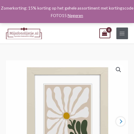
Ga
Zomerkorting: 15% korting op het gehele assortiment met kortingscode
naar
FOTO15
Negeren
de
inhoud