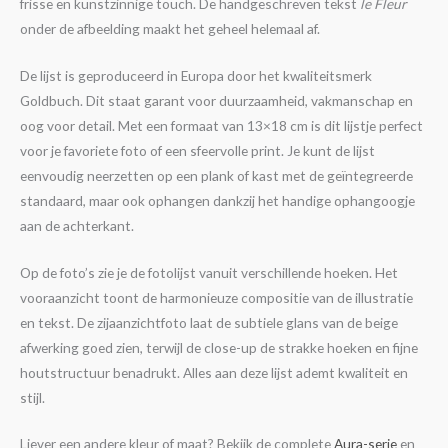
frisse en kunstzinnige touch. De handgeschreven tekst
le Fleur
onder de afbeelding maakt het geheel helemaal af.
De lijst is geproduceerd in Europa door het kwaliteitsmerk
Goldbuch. Dit staat garant voor duurzaamheid, vakmanschap en
oog voor detail. Met een formaat van 13×18 cm is dit lijstje perfect
voor je favoriete foto of een sfeervolle print. Je kunt de lijst
eenvoudig neerzetten op een plank of kast met de geïntegreerde
standaard, maar ook ophangen dankzij het handige ophangoogje
aan de achterkant.
Op de foto’s zie je de fotolijst vanuit verschillende hoeken. Het
vooraanzicht toont de harmonieuze compositie van de illustratie
en tekst. De zijaanzichtfoto laat de subtiele glans van de beige
afwerking goed zien, terwijl de close-up de strakke hoeken en fijne
houtstructuur benadrukt. Alles aan deze lijst ademt kwaliteit en
stijl.
Liever een andere kleur of maat? Bekijk de complete
Aura-serie
en