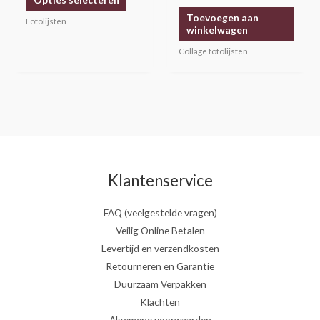
de
Toevoegen aan
productpagina
Fotolijsten
winkelwagen
Collage fotolijsten
Klantenservice
FAQ (veelgestelde vragen)
Veilig Online Betalen
Levertijd en verzendkosten
Retourneren en Garantie
Duurzaam Verpakken
Klachten
Algemene voorwaarden