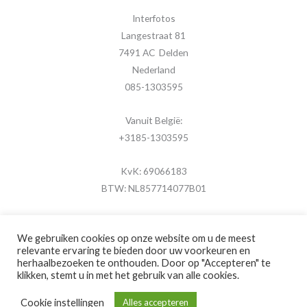
Interfotos
Langestraat 81
7491 AC Delden
Nederland
085-1303595
Vanuit België:
+3185-1303595
KvK: 69066183
BTW: NL857714077B01
We gebruiken cookies op onze website om u de meest
relevante ervaring te bieden door uw voorkeuren en
herhaalbezoeken te onthouden. Door op "Accepteren" te
Copyright © 2026 MijnFotolijstje.nl
klikken, stemt u in met het gebruik van alle cookies.
Powered by
Brouwer Digitaal
Cookie instellingen
Alles accepteren