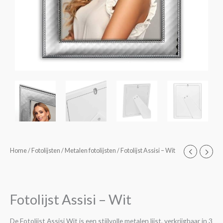
Fotolijst
Home
/
Fotolijsten
/
Metalen fotolijsten
/ Fotolijst Assisi – Wit
Prijsklasse:
Assisi
€18,95
-
Wit
tot
Fotolijst Assisi – Wit
aantal
€29,95
De Fotolijst Assisi Wit is een stijlvolle metalen lijst, verkrijgbaar in 3