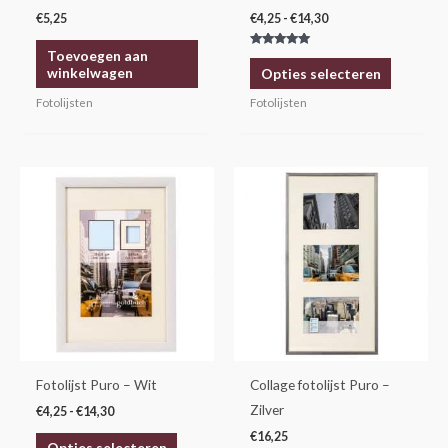
worden
€
5,25
€
4,25
-
€
14,30
op
Toevoegen aan
Gewaardeerd
de
5.00
winkelwagen
Opties selecteren
uit 5
productp
Fotolijsten
Fotolijsten
Prijsklasse:
Dit
€4,25
product
tot
€14,30
heeft
meerdere
variaties.
Deze
optie
kan
gekozen
Fotolijst Puro – Wit
Collage fotolijst Puro –
worden
Zilver
€
4,25
-
€
14,30
op
€
16,25
Opties selecteren