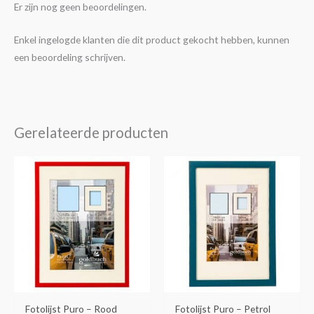
Er zijn nog geen beoordelingen.
Enkel ingelogde klanten die dit product gekocht hebben, kunnen
een beoordeling schrijven.
Gerelateerde producten
Prijsklasse:
Dit
€4,25
product
tot
€14,30
heeft
meerdere
variaties.
Deze
optie
kan
gekozen
Fotolijst Puro – Rood
Fotolijst Puro – Petrol