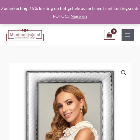
Ga
Zomerkorting: 15% korting op het gehele assortiment met kortingscode
naar
FOTO15
Negeren
de
inhoud