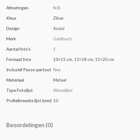
Afmetingen
N/B
Kleur
Zilver
Design
Assisi
Merk
Goldbuch
Aantal foto's
1
Formaat foto
10×15 cm
,
13×18 cm
,
15×20 cm
Inclusief Passe-partout
Nee
Materiaal
Metaal
Type Fotolijst
Wissellijst
Profielbreedte lijst (mm)
10
Beoordelingen (0)