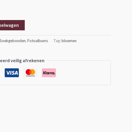
kelwagen
Boekgebonden
,
Fotoalbums
Tag:
bloemen
erd veilig afrekenen