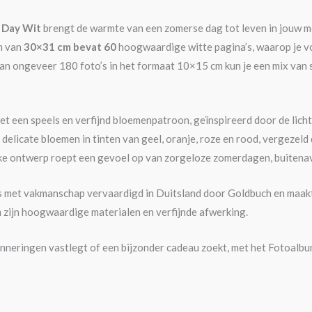
 Day Wit
brengt de warmte van een zomerse dag tot leven in jouw 
m van
30×31 cm bevat 60
hoogwaardige witte pagina’s, waarop je v
an ongeveer 180 foto’s in het formaat 10×15 cm kun je een mix van
met een speels en verfijnd bloemenpatroon, geïnspireerd door de licht
elicate bloemen in tinten van geel, oranje, roze en rood, vergezeld d
ijke ontwerp roept een gevoel op van zorgeloze zomerdagen, buiten
s met vakmanschap vervaardigd in Duitsland door Goldbuch en maakt
 zijn hoogwaardige materialen en verfijnde afwerking.
erinneringen vastlegt of een bijzonder cadeau zoekt, met het Fotoa