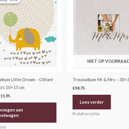
as:
is:
14,95.
€11,95.
NIET OP VOORRAA
album Little Dream – Olifant
Trouwalbum Mr & Mrs – 30×
o’s 10×15 cm
€
38,75
€
11,95
Lees verder
voegen aan
Bruiloft en Liefde
kelwagen
Kind