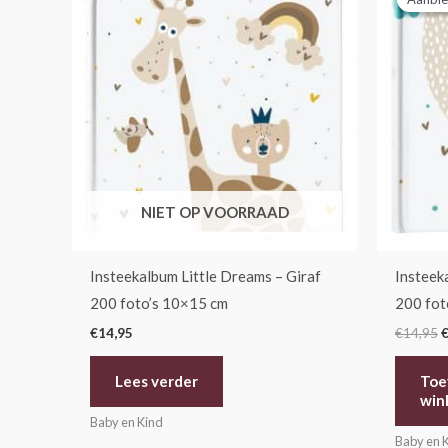
w
€
NIET OP VOORRAAD
Insteekalbum Little Dreams – Giraf
Insteek
200 foto’s 10×15 cm
200 fot
€
14,95
€
14,95
Lees verder
Toe
win
Baby en Kind
Baby en 