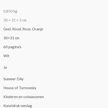
0,850 kg
30 × 31 × 3 cm
Geel
,
Rood
,
Roze
,
Oranje
30×31 cm
60 pagina's
Wit
Ja
Summer DAy
House of Turnowsky
Kinderen en volwassenen
Kunstdruk omslag