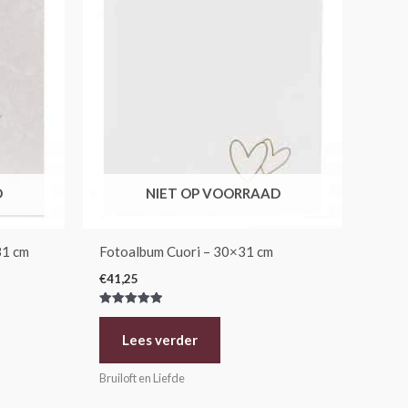
D
NIET OP VOORRAAD
31 cm
Fotoalbum Cuori – 30×31 cm
€
41,25
Gewaardeerd
5.00
uit 5
Lees verder
Bruiloft en Liefde