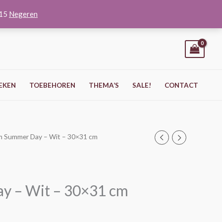
O15
Negeren
EKEN
TOEBEHOREN
THEMA’S
SALE!
CONTACT
m Summer Day – Wit – 30×31 cm
y – Wit – 30×31 cm