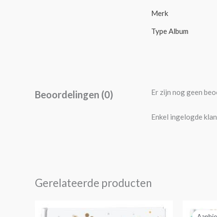
Merk
Type Album
Er zijn nog geen beo
Beoordelingen (0)
Enkel ingelogde klan
Gerelateerde producten
O
p
Aanbie
Aanbie