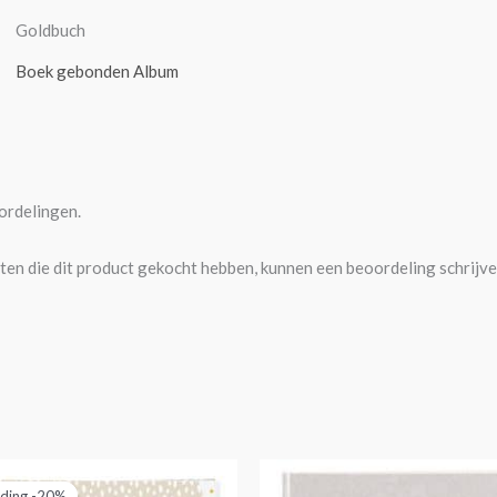
Goldbuch
Boek gebonden Album
ordelingen.
ten die dit product gekocht hebben, kunnen een beoordeling schrijve
orspronkelijke
Huidige
rijs
prijs
ding -20%
ding -20%