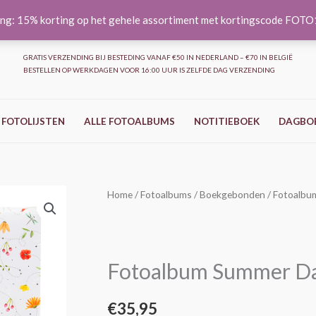
ng: 15% korting op het gehele assortiment met kortingscode FOT
GRATIS VERZENDING BIJ BESTEDING VANAF €50 IN NEDERLAND – €70 IN BELGIË
BESTELLEN OP WERKDAGEN VOOR 16:00 UUR IS ZELFDE DAG VERZENDING
 FOTOLIJSTEN
ALLE FOTOALBUMS
NOTITIEBOEK
DAGBO
Fotoalbum
Home
/
Fotoalbums
/
Boekgebonden
/ Fotoalbu
Summer
Day
-
Fotoalbum Summer Da
Wit
-
€
35,95
30x31