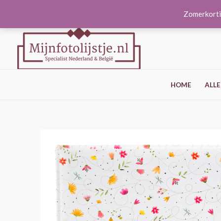
Ga
Zomerkorti
naar
de
inhoud
HOME
ALLE