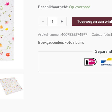
cm
Beschikbaarheid:
Op voorraad
aantal
-
+
Toevoegen aan win
Artikelnummer:
4009835274897
Categorieën:
Boekgebonden
,
Fotoalbums
Gegarande