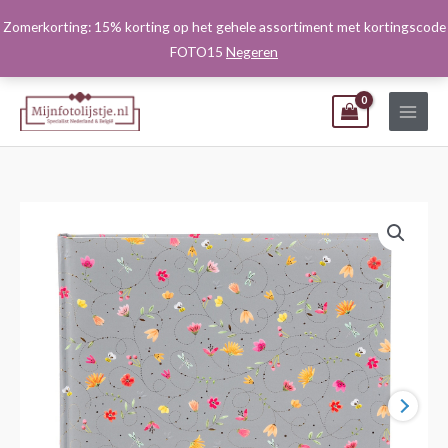
Ga
Zomerkorting: 15% korting op het gehele assortiment met kortingscode
naar
FOTO15
Negeren
de
inhoud