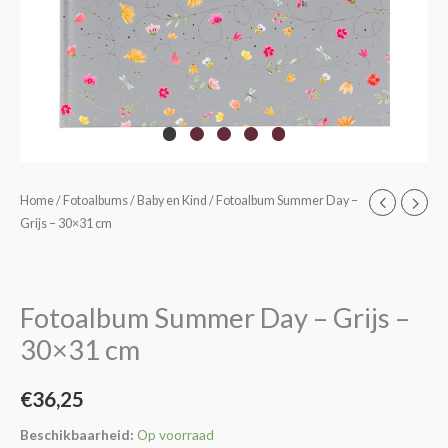
Fotoalbum
Home
/
Fotoalbums
/
Baby en Kind
/ Fotoalbum Summer Day –
Grijs – 30×31 cm
Summer
Day
-
Grijs
Fotoalbum Summer Day – Grijs –
-
30×31 cm
30x31
cm
€
36,25
aantal
Beschikbaarheid:
Op voorraad