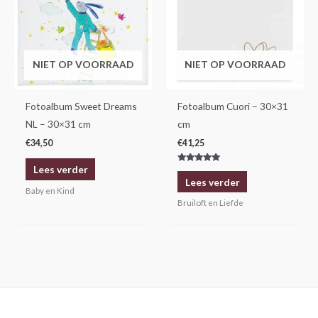
NIET OP VOORRAAD
NIET OP VOORRAAD
Fotoalbum Sweet Dreams
Fotoalbum Cuori – 30×31
NL – 30×31 cm
cm
€
34,50
€
41,25
Lees verder
Gewaardeerd
5.00
Lees verder
uit 5
Baby en Kind
Bruiloft en Liefde