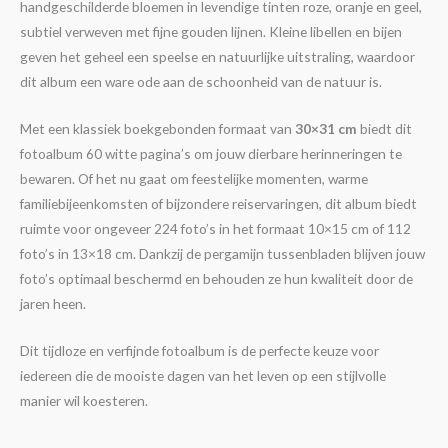
handgeschilderde bloemen in levendige tinten roze, oranje en geel,
subtiel verweven met fijne gouden lijnen. Kleine libellen en bijen
geven het geheel een speelse en natuurlijke uitstraling, waardoor
dit album een ware ode aan de schoonheid van de natuur is.
Met een klassiek boekgebonden formaat van
30×31 cm
biedt dit
fotoalbum 60 witte pagina’s om jouw dierbare herinneringen te
bewaren. Of het nu gaat om feestelijke momenten, warme
familiebijeenkomsten of bijzondere reiservaringen, dit album biedt
ruimte voor ongeveer 224 foto’s in het formaat 10×15 cm of 112
foto’s in 13×18 cm. Dankzij de pergamijn tussenbladen blijven jouw
foto’s optimaal beschermd en behouden ze hun kwaliteit door de
jaren heen.
Dit tijdloze en verfijnde fotoalbum is de perfecte keuze voor
iedereen die de mooiste dagen van het leven op een stijlvolle
manier wil koesteren.