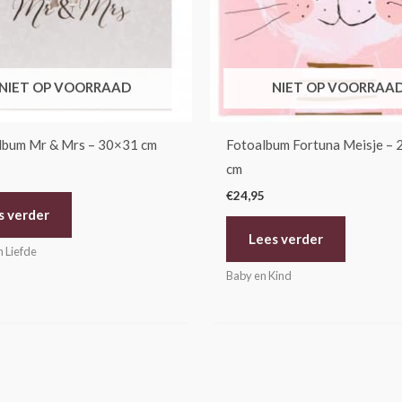
NIET OP VOORRAAD
NIET OP VOORRAA
lbum Mr & Mrs – 30×31 cm
Fotoalbum Fortuna Meisje –
cm
€
24,95
s verder
Lees verder
n Liefde
Baby en Kind