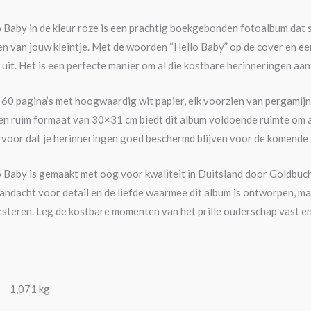
 Baby in de kleur roze is een prachtig boekgebonden fotoalbum dat 
n van jouw kleintje. Met de woorden “Hello Baby” op de cover en een
uit. Het is een perfecte manier om al die kostbare herinneringen aan
60 pagina’s met hoogwaardig wit papier, elk voorzien van pergamij
n ruim formaat van 30×31 cm biedt dit album voldoende ruimte om al 
rvoor dat je herinneringen goed beschermd blijven voor de komende 
 Baby is gemaakt met oog voor kwaliteit in Duitsland door Goldbuc
ndacht voor detail en de liefde waarmee dit album is ontworpen, ma
esteren. Leg de kostbare momenten van het prille ouderschap vast en
1,071 kg