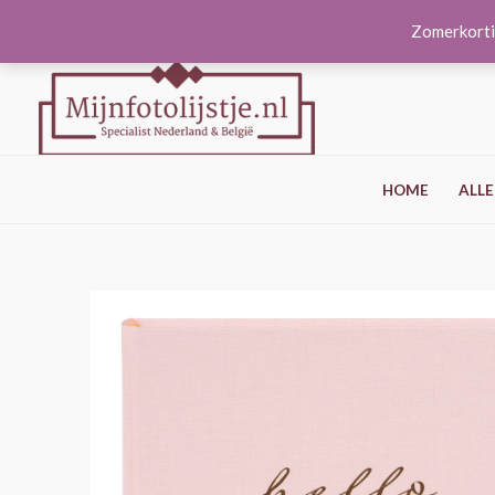
Ga
Zomerkorti
naar
de
inhoud
HOME
ALLE