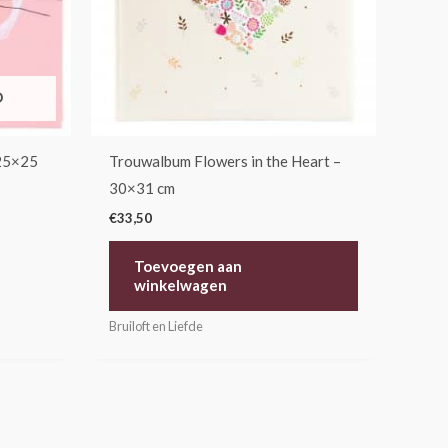
D
 25×25
Trouwalbum Flowers in the Heart –
30×31 cm
€
33,50
Toevoegen aan
winkelwagen
Bruiloft en Liefde