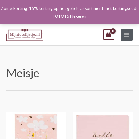
Ga
Zomerkorting: 15% korting op het gehele assortiment met kortingscode
naar
FOTO15
Negeren
de
inhoud
Meisje