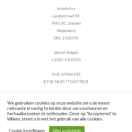
Interfotos
Langestraat 81
7491 AC Delden
Nederland
085-1303595
Vanuit België:
+3185-1303595
KvK: 69066183
BTW: NL857714077B01
We gebruiken cookies op onze website om u de meest
relevante ervaring te bieden door uw voorkeuren en
herhaalbezoeken te onthouden. Door op "Accepteren" te
Copyright © 2026 MijnFotolijstje.nl
klikken, stemt u in met het gebruik van alle cookies.
Powered by
Brouwer Digitaal
Cookie instellingen
Alles accepteren