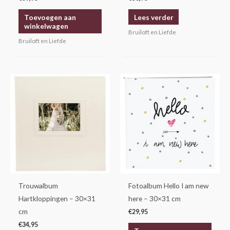
Toevoegen aan
Lees verder
winkelwagen
Bruiloft en Liefde
Bruiloft en Liefde
Trouwalbum
Fotoalbum Hello I am new
Hartkloppingen – 30×31
here – 30×31 cm
cm
€
29,95
€
34,95