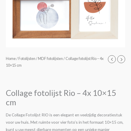
Collage
Home
/
Fotolijsten
/
MDF fotolijsten
/ Collage fotolijst Rio – 4x
10×15 cm
fotolijst
Rio
-
4x
Collage fotolijst Rio – 4x 10×15
10x15
cm
cm
aantal
De Collage Fotolijst RIO is een elegant en veelzijdig decoratiestuk
voor uw huis. Met ruimte voor vier foto’s in het formaat 10×15 cm,
kunt u uw meest dierbare momenten op een unieke manier