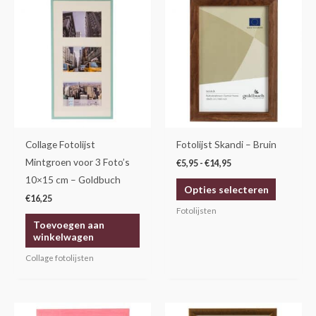
€5,95
product
tot
€14,95
heeft
meerdere
variaties.
Deze
optie
kan
gekozen
Collage Fotolijst
Fotolijst Skandi – Bruin
worden
Mintgroen voor 3 Foto’s
€
5,95
-
€
14,95
op
10×15 cm – Goldbuch
Opties selecteren
de
€
16,25
productp
Fotolijsten
Toevoegen aan
winkelwagen
Collage fotolijsten
Prijsklasse:
Prijsklasse:
Dit
Dit