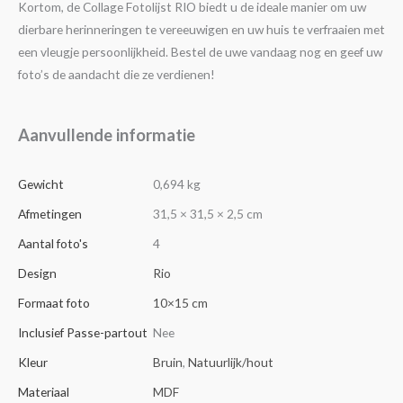
Kortom, de Collage Fotolijst RIO biedt u de ideale manier om uw
dierbare herinneringen te vereeuwigen en uw huis te verfraaien met
een vleugje persoonlijkheid. Bestel de uwe vandaag nog en geef uw
foto’s de aandacht die ze verdienen!
Aanvullende informatie
Gewicht
0,694 kg
Afmetingen
31,5 × 31,5 × 2,5 cm
Aantal foto's
4
Design
Rio
Formaat foto
10×15 cm
Inclusief Passe-partout
Nee
Kleur
Bruin
,
Natuurlijk/hout
Materiaal
MDF