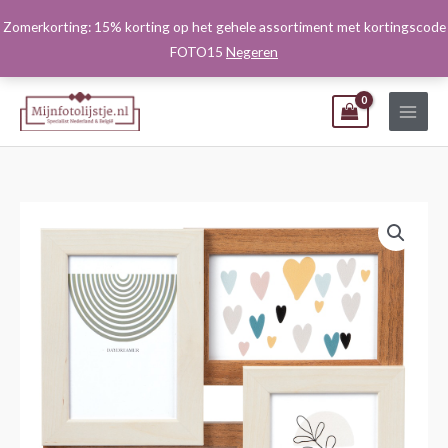
Ga
Zomerkorting: 15% korting op het gehele assortiment met kortingscode
naar
FOTO15
Negeren
de
inhoud