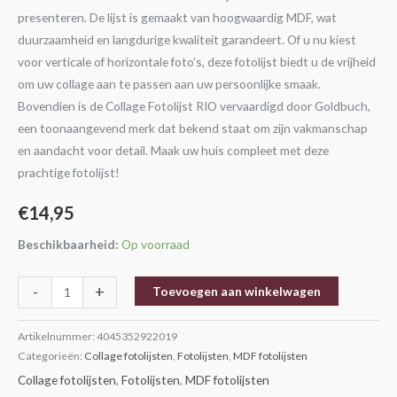
presenteren. De lijst is gemaakt van hoogwaardig MDF, wat
duurzaamheid en langdurige kwaliteit garandeert. Of u nu kiest
voor verticale of horizontale foto’s, deze fotolijst biedt u de vrijheid
om uw collage aan te passen aan uw persoonlijke smaak.
Bovendien is de Collage Fotolijst RIO vervaardigd door Goldbuch,
een toonaangevend merk dat bekend staat om zijn vakmanschap
en aandacht voor detail. Maak uw huis compleet met deze
prachtige fotolijst!
€
14,95
Beschikbaarheid:
Op voorraad
-
+
Toevoegen aan winkelwagen
Artikelnummer:
4045352922019
Categorieën:
Collage fotolijsten
,
Fotolijsten
,
MDF fotolijsten
Collage fotolijsten
,
Fotolijsten
,
MDF fotolijsten