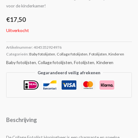
voor de kinderkamer!
€
17,50
Uitverkocht
Artikelnummer:
4045352924976
Categorieën:
Baby fotolijsten
,
Collage fotolijsten
,
Fotolijsten
,
Kinderen
Baby fotolijsten
,
Collage fotolijsten
,
Fotolijsten
,
Kinderen
Gegarandeerd veilig afrekenen
Beschrijving
De Collage Fotolijst Honingbeer is een charmante en speelse