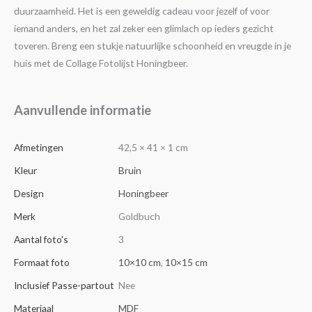
duurzaamheid. Het is een geweldig cadeau voor jezelf of voor
iemand anders, en het zal zeker een glimlach op ieders gezicht
toveren. Breng een stukje natuurlijke schoonheid en vreugde in je
huis met de Collage Fotolijst Honingbeer.
Aanvullende informatie
Afmetingen
42,5 × 41 × 1 cm
Kleur
Bruin
Design
Honingbeer
Merk
Goldbuch
Aantal foto's
3
Formaat foto
10×10 cm
,
10×15 cm
Inclusief Passe-partout
Nee
Materiaal
MDF