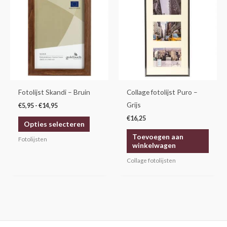
product
tot
€14,95
heeft
meerdere
variaties.
Deze
optie
kan
gekozen
Fotolijst Skandi – Bruin
Collage fotolijst Puro –
worden
Grijs
€
5,95
-
€
14,95
op
€
16,25
Opties selecteren
de
Toevoegen aan
productpagina
Fotolijsten
winkelwagen
Collage fotolijsten