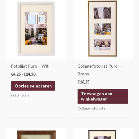
Prijsklasse:
Dit
€4,25
product
tot
€14,30
heeft
meerdere
variaties.
Deze
optie
kan
gekozen
Fotolijst Puro – Wit
Collage fotolijst Puro –
worden
Brons
€
4,25
-
€
14,30
op
€
16,25
Opties selecteren
de
Toevoegen aan
productpagina
Fotolijsten
winkelwagen
Collage fotolijsten
Prijsklasse:
Dit
€5,95