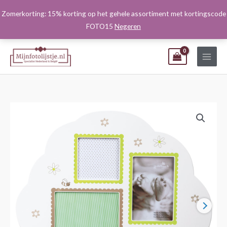
Ga
Zomerkorting: 15% korting op het gehele assortiment met kortingscode
naar
FOTO15
Negeren
de
inhoud