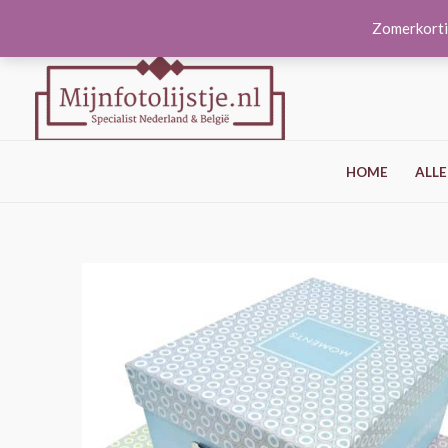
Ga
Zomerkorti
naar
de
inhoud
HOME
ALLE