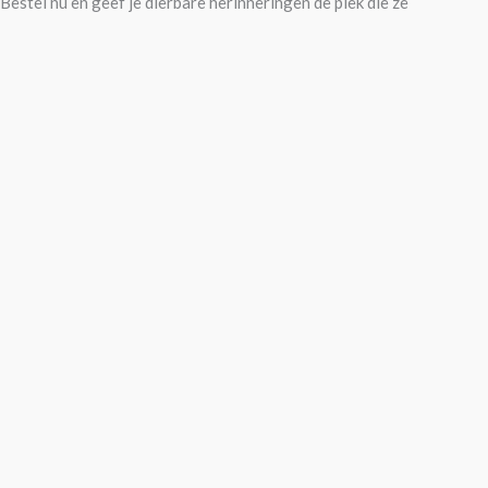
el nu en geef je dierbare herinneringen de plek die ze