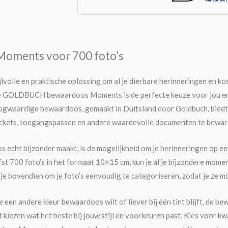
oments voor 700 foto’s
jlvolle en praktische oplossing om al je dierbare herinneringen en k
e GOLDBUCH bewaardoos Moments is de perfecte keuze voor jou en te
waardige bewaardoos, gemaakt in Duitsland door Goldbuch, biedt ee
ickets, toegangspassen en andere waardevolle documenten te bewar
echt bijzonder maakt, is de mogelijkheid om je herinneringen op ee
fst 700 foto’s in het formaat 10×15 cm, kun je al je bijzondere mom
je bovendien om je foto’s eenvoudig te categoriseren, zodat je ze m
e een andere kleur bewaardoos wilt of liever bij één tint blijft, de 
t kiezen wat het beste bij jouw stijl en voorkeuren past. Kies voor kwa