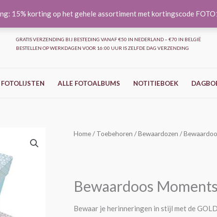
ng: 15% korting op het gehele assortiment met kortingscode FOT
GRATIS VERZENDING BIJ BESTEDING VANAF €50 IN NEDERLAND – €70 IN BELGIË
BESTELLEN OP WERKDAGEN VOOR 16:00 UUR IS ZELFDE DAG VERZENDING
 FOTOLIJSTEN
ALLE FOTOALBUMS
NOTITIEBOEK
DAGBO
Bewaardoos
Home
/
Toebehoren
/
Bewaardozen
/ Bewaardoo
Moments
voor
700
Bewaardoos Moments v
foto's
aantal
Bewaar je herinneringen in stijl met de 