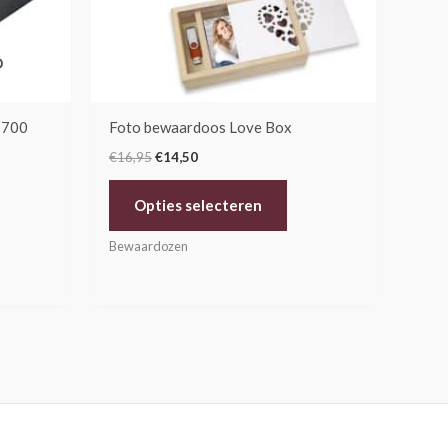
kan
gekozen
D
worden
op
de
 700
Foto bewaardoos Love Box
productpagina
€
16,95
€
14,50
Opties selecteren
Bewaardozen