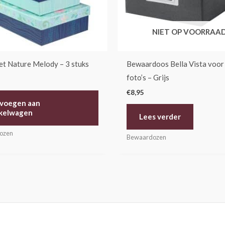
NIET OP VOORRAA
t Nature Melody – 3 stuks
Bewaardoos Bella Vista voor
foto’s – Grijs
€
8,95
voegen aan
kelwagen
Lees verder
ozen
Bewaardozen