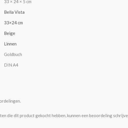
33 × 24 × 5 cm
Bella Vista
33×24 cm
Beige
Linnen
Goldbuch
DIN A4
ordelingen.
ten die dit product gekocht hebben, kunnen een beoordeling schrijve