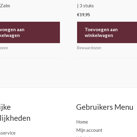
 Zalm
| 3 stuks
€
19,95
voegen aan
Toevoegen aan
kelwagen
winkelwagen
ozen
Bewaardozen
ijke
Gebruikers Menu
ijkheden
Home
Mijn account
sservice