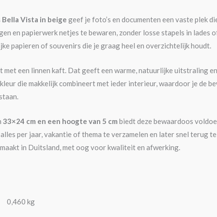
Bella Vista in beige
geef je foto’s en documenten een vaste plek di
gen en papierwerk netjes te bewaren, zonder losse stapels in lades 
jke papieren of souvenirs die je graag heel en overzichtelijk houdt.
 met een linnen kaft. Dat geeft een warme, natuurlijke uitstraling en
e kleur die makkelijk combineert met ieder interieur, waardoor je de 
staan.
n
33×24 cm en een hoogte van 5 cm
biedt deze bewaardoos voldoe
alles per jaar, vakantie of thema te verzamelen en later snel terug 
aakt in Duitsland, met oog voor kwaliteit en afwerking.
0,460 kg