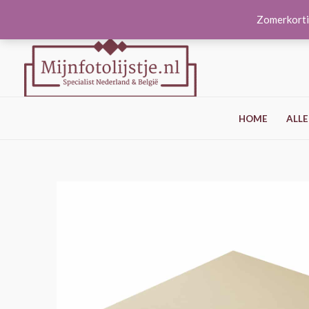
Ga
Zomerkorti
naar
de
inhoud
HOME
ALLE