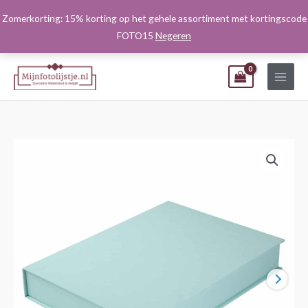
Ga
Zomerkorting: 15% korting op het gehele assortiment met kortingscode
naar
FOTO15
Negeren
de
inhoud