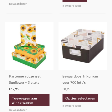
Bewaardozen
Bewaardozen
Dit
product
heeft
meerdere
variaties.
Deze
optie
kan
gekozen
Kartonnen dozenset
Bewaardoos Trigonium
worden
Sunflower – 3 stuks
voor 700 foto’s
op
€
19,95
€
8,95
de
Toevoegen aan
Opties selecteren
productp
winkelwagen
Bewaardozen
Bewaardozen