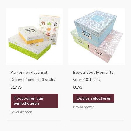
Dit
product
heeft
meerdere
variaties.
Deze
optie
kan
gekozen
Kartonnen dozenset
Bewaardoos Moments
worden
Dieren Piramide | 3 stuks
voor 700 foto’s
op
€
19,95
€
8,95
de
Toevoegen aan
Opties selecteren
productp
winkelwagen
Bewaardozen
Bewaardozen