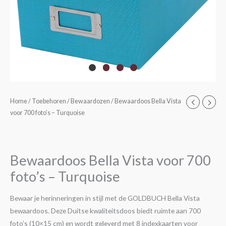
Bewaardoos
Home
/
Toebehoren
/
Bewaardozen
/ Bewaardoos Bella Vista
voor 700 foto’s – Turquoise
Bella
Vista
voor
700
Bewaardoos Bella Vista voor 700
foto's
foto’s – Turquoise
-
Turquoise
Bewaar je herinneringen in stijl met de GOLDBUCH Bella Vista
aantal
bewaardoos. Deze Duitse kwaliteitsdoos biedt ruimte aan 700
foto’s (10×15 cm) en wordt geleverd met 8 indexkaarten voor