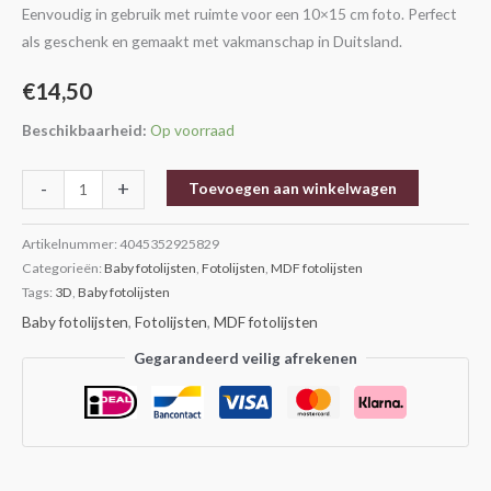
Eenvoudig in gebruik met ruimte voor een 10×15 cm foto. Perfect
als geschenk en gemaakt met vakmanschap in Duitsland.
€
14,50
Beschikbaarheid:
Op voorraad
-
+
Toevoegen aan winkelwagen
Artikelnummer:
4045352925829
Categorieën:
Baby fotolijsten
,
Fotolijsten
,
MDF fotolijsten
Tags:
3D
,
Baby fotolijsten
Baby fotolijsten
,
Fotolijsten
,
MDF fotolijsten
Gegarandeerd veilig afrekenen