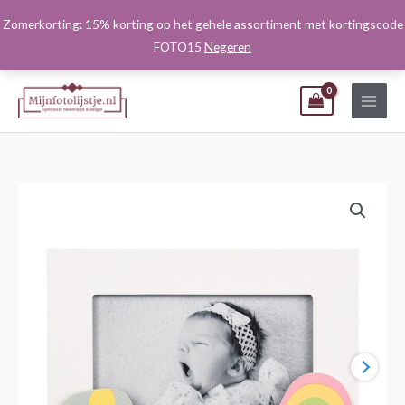
Ga
Zomerkorting: 15% korting op het gehele assortiment met kortingscode
naar
FOTO15
Negeren
de
inhoud