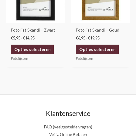
Deze
Deze
optie
optie
kan
kan
gekozen
gekozen
Fotolijst Skandi – Zwart
Fotolijst Skandi – Goud
worden
worden
€
5,95
-
€
14,95
€
6,95
-
€
19,95
op
op
Opties selecteren
Opties selecteren
de
de
productpagina
productp
Fotolijsten
Fotolijsten
Klantenservice
FAQ (veelgestelde vragen)
Veilig Online Betalen