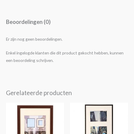
Beoordelingen (0)
Er zijn nog geen beoordelingen.
Enkel ingelogde klanten die dit product gekocht hebben, kunnen
een beoordeling schrijven.
Gerelateerde producten
Prijsklasse:
Dit
€4,25
product
tot
€14,30
heeft
meerdere