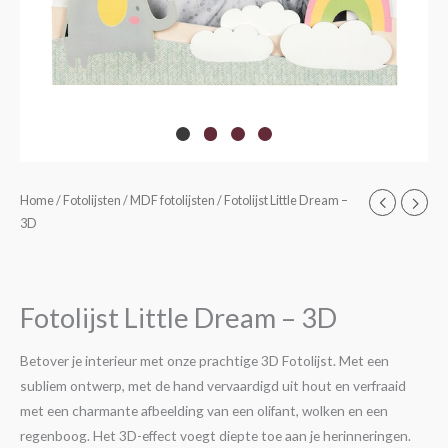
Fotolijst
Home
/
Fotolijsten
/
MDF fotolijsten
/ Fotolijst Little Dream –
3D
Little
Dream
-
3D
Fotolijst Little Dream – 3D
aantal
Betover je interieur met onze prachtige 3D Fotolijst. Met een
subliem ontwerp, met de hand vervaardigd uit hout en verfraaid
met een charmante afbeelding van een olifant, wolken en een
regenboog. Het 3D-effect voegt diepte toe aan je herinneringen.