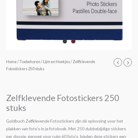
Zelfklevende
Home
/
Toebehoren
/
Lijm en Hoekjes
/ Zelfklevende
Fotostickers 250 stuks
Fotostickers
250
stuks
aantal
Zelfklevende Fotostickers 250
stuks
Goldbuch Zelfklevende Fotostickers zijn dé oplossing voor het
plakken van foto’s in je fotoboek. Met 250 dubbelzijdige stickers
per doosje, genoeg voor ruim 60 foto’s, bieden deze stickers een