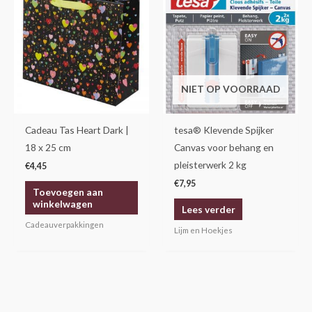
NIET OP VOORRAAD
Cadeau Tas Heart Dark |
tesa® Klevende Spijker
18 x 25 cm
Canvas voor behang en
pleisterwerk 2 kg
€
4,45
€
7,95
Toevoegen aan
winkelwagen
Lees verder
Cadeauverpakkingen
Lijm en Hoekjes