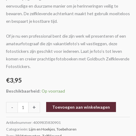
eenvoudige en duurzame manier om je herinneringen veilig te
bewaren. De zelfklevende achterkant maakt het gebruik moeiteloos
en bespaart je kostbare tijd.
Of je nu een professional bent die zijn werk wil presenteren of een
amateurfotograaf die zijn vakantiefoto’s wil vastleggen, deze
fotostickers zijn geschikt voor iedereen. Laat je foto’s tot leven
komen en creëer prachtige fotoboeken met Goldbuch Zelfklevende
Fotostickers.
€
3,95
Beschikbaarheid:
Op voorraad
-
+
Toevoegen aan winkelwagen
Artikelnummer:
4009835830901
Categorieën:
Lijm en Hoekjes
,
Toebehoren
Tags:
250 fotopunten
,
Zelfklevend