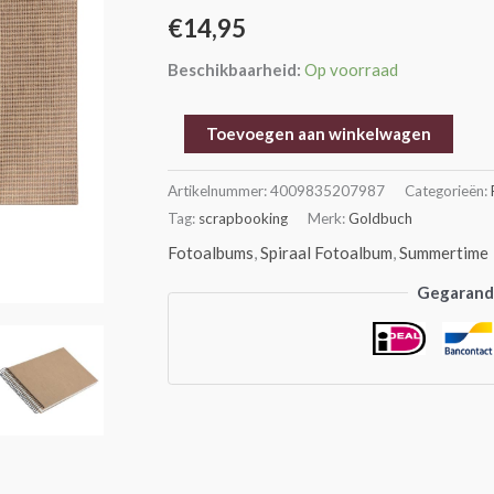
Esdoorn
€
14,95
aantal
Beschikbaarheid:
Op voorraad
Toevoegen aan winkelwagen
Artikelnummer:
4009835207987
Categorieën:
Tag:
scrapbooking
Merk:
Goldbuch
Fotoalbums
,
Spiraal Fotoalbum
,
Summertime
Gegarande