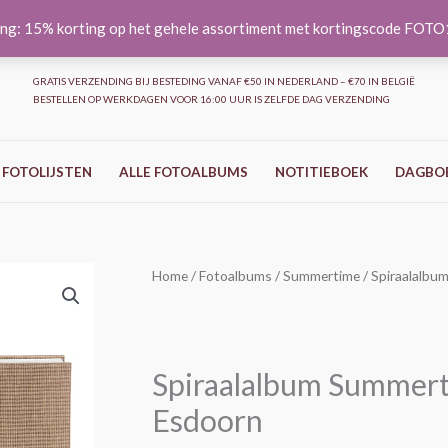
ng: 15% korting op het gehele assortiment met kortingscode FOT
GRATIS VERZENDING BIJ BESTEDING VANAF €50 IN NEDERLAND – €70 IN BELGIË
BESTELLEN OP WERKDAGEN VOOR 16:00 UUR IS ZELFDE DAG VERZENDING
 FOTOLIJSTEN
ALLE FOTOALBUMS
NOTITIEBOEK
DAGBO
Spiraalalbum
Home
/
Fotoalbums
/
Summertime
/ Spiraalalbu
Summertime
Cozy
-
Spiraalalbum Summert
24x17
cm
Esdoorn
-