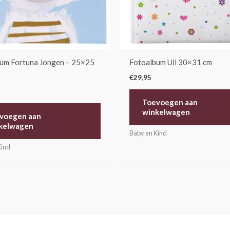
um Fortuna Jongen – 25×25
Fotoalbum Uil 30×31 cm
€
29,95
Toevoegen aan
winkelwagen
voegen aan
kelwagen
Baby en Kind
Kind