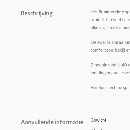
Het
Summertime sp
Beschrijving
bruintinten heeft een
elke stijl en elk mom
De zwarte spiraalbind
comfortabel bekijken.
Binnenin vind je
40 s
indeling bepaal je ze
Het Summertime spira
Gewicht
Aanvullende informatie