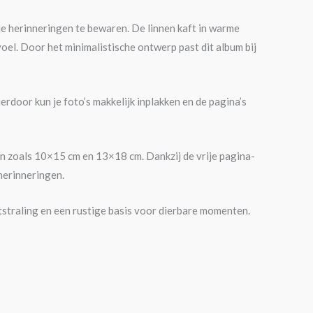
 je herinneringen te bewaren. De linnen kaft in warme
voel. Door het minimalistische ontwerp past dit album bij
erdoor kun je foto’s makkelijk inplakken en de pagina’s
ten zoals 10×15 cm en 13×18 cm. Dankzij de vrije pagina-
 herinneringen.
tstraling en een rustige basis voor dierbare momenten.