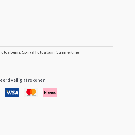
Fotoalbums
,
Spiraal Fotoalbum
,
Summertime
erd veilig afrekenen