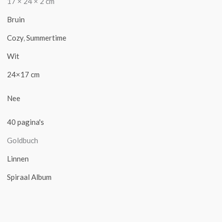
17 × 24 × 2 cm
Bruin
Cozy
,
Summertime
Wit
24×17 cm
Nee
40 pagina's
Goldbuch
Linnen
Spiraal Album