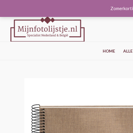
Ga
Zomerkorti
naar
de
inhoud
HOME
ALLE