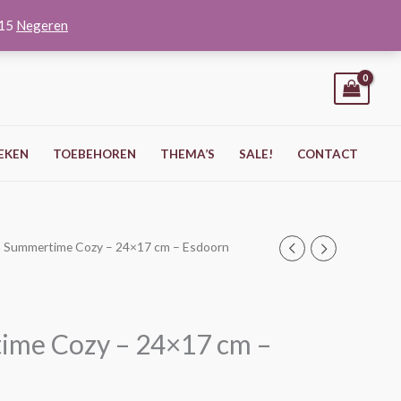
O15
Negeren
EKEN
TOEBEHOREN
THEMA’S
SALE!
CONTACT
m Summertime Cozy – 24×17 cm – Esdoorn
ime Cozy – 24×17 cm –