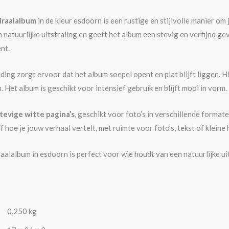
iraalalbum
in de kleur esdoorn is een rustige en stijlvolle manier om
 natuurlijke uitstraling en geeft het album een stevig en verfijnd ge
ent.
ing zorgt ervoor dat het album soepel opent en plat blijft liggen. Hi
 Het album is geschikt voor intensief gebruik en blijft mooi in vorm.
tevige witte pagina’s
, geschikt voor foto’s in verschillende forma
lf hoe je jouw verhaal vertelt, met ruimte voor foto’s, tekst of kleine
alalbum in esdoorn is perfect voor wie houdt van een natuurlijke ui
0,250 kg