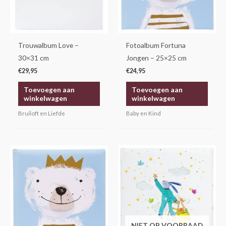
Trouwalbum Love –
Fotoalbum Fortuna
30×31 cm
Jongen – 25×25 cm
€
29,95
€
24,95
Toevoegen aan
Toevoegen aan
winkelwagen
winkelwagen
Bruiloft en Liefde
Baby en Kind
NIET OP VOORRAAD