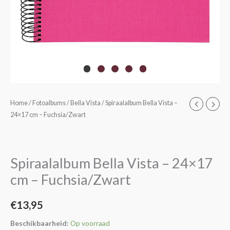
Spiraalalbum
Home
/
Fotoalbums
/
Bella Vista
/ Spiraalalbum Bella Vista –
24×17 cm – Fuchsia/Zwart
Bella
Vista
-
24x17
Spiraalalbum Bella Vista – 24×17
cm
cm – Fuchsia/Zwart
-
Fuchsia/Zwart
€
13,95
aantal
Beschikbaarheid:
Op voorraad