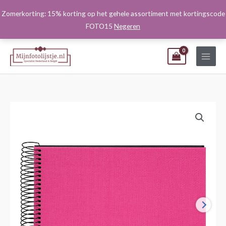
Ga
Zomerkorting: 15% korting op het gehele assortiment met kortingscode
naar
FOTO15
Negeren
de
inhoud