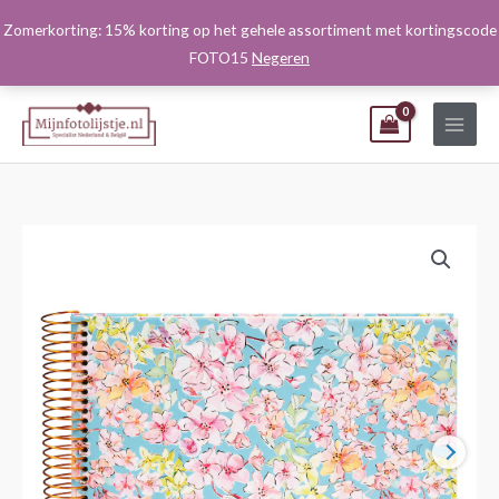
Ga
Zomerkorting: 15% korting op het gehele assortiment met kortingscode
naar
FOTO15
Negeren
de
inhoud