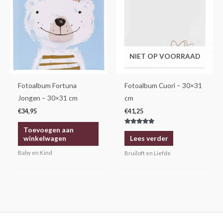
NIET OP VOORRAAD
Fotoalbum Fortuna
Fotoalbum Cuori – 30×31
Jongen – 30×31 cm
cm
€
34,95
€
41,25
Toevoegen aan
Gewaardeerd
5.00
winkelwagen
Lees verder
uit 5
Baby en Kind
Bruiloft en Liefde