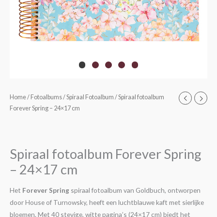
Spiraal
Home
/
Fotoalbums
/
Spiraal Fotoalbum
/ Spiraal fotoalbum
Forever Spring – 24×17 cm
fotoalbum
Forever
Spring
-
Spiraal fotoalbum Forever Spring
24x17
– 24×17 cm
cm
aantal
Het
Forever Spring
spiraal fotoalbum van Goldbuch, ontworpen
door House of Turnowsky, heeft een luchtblauwe kaft met sierlijke
bloemen. Met 40 stevige, witte pagina’s (24×17 cm) biedt het