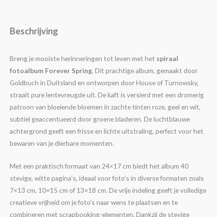
Beschrijving
Breng je mooiste herinneringen tot leven met het
spiraal
fotoalbum Forever Spring
. Dit prachtige album, gemaakt door
Goldbuch in Duitsland en ontworpen door House of Turnowsky,
straalt pure lentevreugde uit. De kaft is versierd met een dromerig
patroon van bloeiende bloemen in zachte tinten roze, geel en wit,
subtiel geaccentueerd door groene bladeren. De luchtblauwe
achtergrond geeft een frisse en lichte uitstraling, perfect voor het
bewaren van je dierbare momenten.
Met een praktisch formaat van 24×17 cm biedt het album 40
stevige, witte pagina’s, ideaal voor foto’s in diverse formaten zoals
7×13 cm, 10×15 cm of 13×18 cm. De vrije indeling geeft je volledige
creatieve vrijheid om je foto’s naar wens te plaatsen en te
combineren met scrapbooking-elementen. Dankzij de stevige