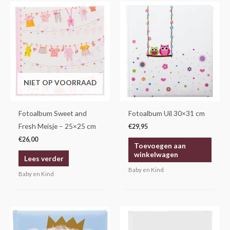
NIET OP VOORRAAD
Fotoalbum Sweet and
Fotoalbum Uil 30×31 cm
Fresh Meisje – 25×25 cm
€
29,95
€
26,00
Toevoegen aan
winkelwagen
Lees verder
Baby en Kind
Baby en Kind