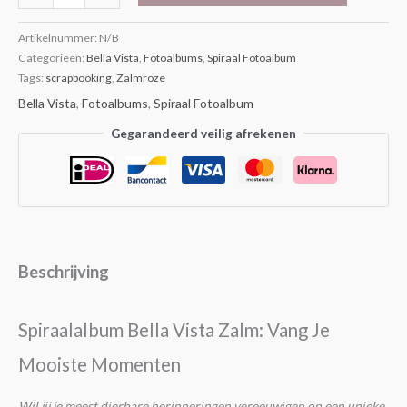
Artikelnummer:
N/B
Categorieën:
Bella Vista
,
Fotoalbums
,
Spiraal Fotoalbum
Tags:
scrapbooking
,
Zalmroze
Bella Vista
,
Fotoalbums
,
Spiraal Fotoalbum
Gegarandeerd veilig afrekenen
Beschrijving
Spiraalalbum Bella Vista Zalm: Vang Je
Mooiste Momenten
Wil jij je meest dierbare herinneringen vereeuwigen op een unieke