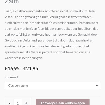
Zalm
aantal
Laat je kostbare momenten schitteren in het spiraalalbum Bella
Vista. Dit hoogwaardige album, verkrijgbaar in twee formaten,
biedt ruimte aan je mooiste foto’s en herinneringen. Personaliseer
de omslag met je eigen foto, blader eenvoudig door het album dat
plat op tafel ligt en ontwerp het naar jouw wensen. Gemaakt door
Goldbuch in Duitsland, garandeert dit album duurzaamheid en
kwaliteit. Of je nu kiest voor het kleine of grote formaat, het
spiraalalbum Bella Vista is perfect voor het bewaren van al je
waardevolle herinneringen.
€
16,95
-
€
21,95
Formaat
-
+
Toevoegen aan winkelwagen