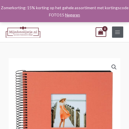
Ga
Zomerkorting: 15% korting op het gehele assortiment met kortingscode
naar
FOTO15
Negeren
de
inhoud