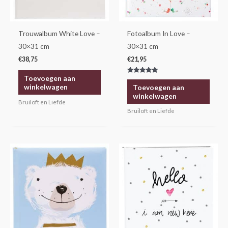
Trouwalbum White Love –
Fotoalbum In Love –
30×31 cm
30×31 cm
€
38,75
€
21,95
Toevoegen aan
Gewaardeerd
5.00
winkelwagen
Toevoegen aan
uit 5
winkelwagen
Bruiloft en Liefde
Bruiloft en Liefde