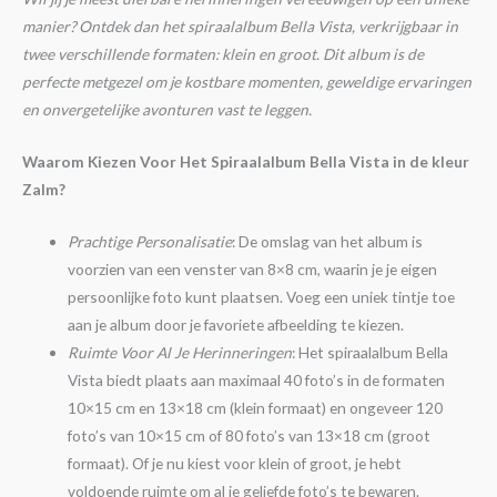
manier? Ontdek dan het spiraalalbum Bella Vista, verkrijgbaar in
twee verschillende formaten: klein en groot. Dit album is de
perfecte metgezel om je kostbare momenten, geweldige ervaringen
en onvergetelijke avonturen vast te leggen.
Waarom Kiezen Voor Het Spiraalalbum Bella Vista in de kleur
Zalm?
Prachtige Personalisatie
: De omslag van het album is
voorzien van een venster van 8×8 cm, waarin je je eigen
persoonlijke foto kunt plaatsen. Voeg een uniek tintje toe
aan je album door je favoriete afbeelding te kiezen.
Ruimte Voor Al Je Herinneringen
: Het spiraalalbum Bella
Vista biedt plaats aan maximaal 40 foto’s in de formaten
10×15 cm en 13×18 cm (klein formaat) en ongeveer 120
foto’s van 10×15 cm of 80 foto’s van 13×18 cm (groot
formaat). Of je nu kiest voor klein of groot, je hebt
voldoende ruimte om al je geliefde foto’s te bewaren.