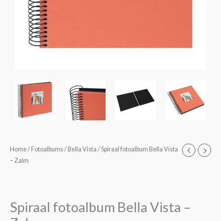
Spiraal
Home
/
Fotoalbums
/
Bella Vista
/ Spiraal fotoalbum Bella Vista
Prijsklasse:
– Zalm
fotoalbum
€16,95
Bella
Vista
tot
-
Spiraal fotoalbum Bella Vista –
€21,95
Zalm