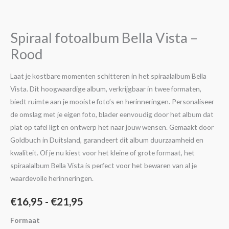
€16,95
Bella
Vista
tot
-
Spiraal fotoalbum Bella Vista –
€21,95
Rood
Rood
aantal
Laat je kostbare momenten schitteren in het spiraalalbum Bella
Vista. Dit hoogwaardige album, verkrijgbaar in twee formaten,
biedt ruimte aan je mooiste foto’s en herinneringen. Personaliseer
de omslag met je eigen foto, blader eenvoudig door het album dat
plat op tafel ligt en ontwerp het naar jouw wensen. Gemaakt door
Goldbuch in Duitsland, garandeert dit album duurzaamheid en
kwaliteit. Of je nu kiest voor het kleine of grote formaat, het
spiraalalbum Bella Vista is perfect voor het bewaren van al je
waardevolle herinneringen.
€
16,95
-
€
21,95
Formaat