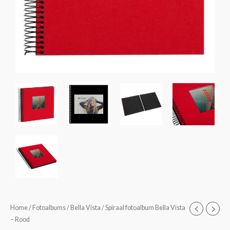
Spiraal
Home
/
Fotoalbums
/
Bella Vista
/ Spiraal fotoalbum Bella Vista
Prijsklasse:
– Rood
fotoalbum