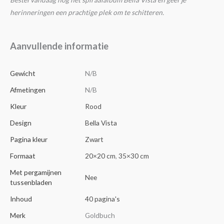
herinneringen een prachtige plek om te schitteren.
Aanvullende informatie
Gewicht
N/B
Afmetingen
N/B
Kleur
Rood
Design
Bella Vista
Pagina kleur
Zwart
Formaat
20×20 cm
,
35×30 cm
Met pergamijnen
Nee
tussenbladen
Inhoud
40 pagina's
Merk
Goldbuch