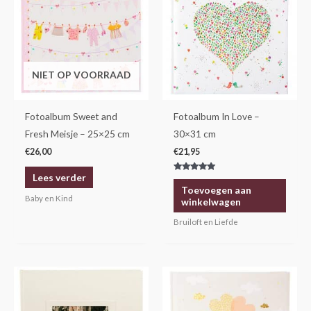
NIET OP VOORRAAD
Fotoalbum Sweet and
Fotoalbum In Love –
Fresh Meisje – 25×25 cm
30×31 cm
€
26,00
€
21,95
Lees verder
Gewaardeerd
5.00
Toevoegen aan
uit 5
Baby en Kind
winkelwagen
Bruiloft en Liefde