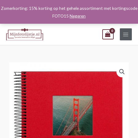
Ga
Zomerkorting: 15% korting op het gehele assortiment met kortingscode
naar
FOTO15
Negeren
de
inhoud