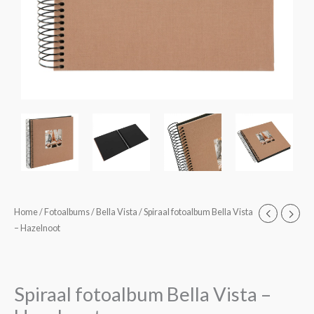
Spiraal
Home
/
Fotoalbums
/
Bella Vista
/ Spiraal fotoalbum Bella Vista
– Hazelnoot
fotoalbum
Bella
Vista
-
Spiraal fotoalbum Bella Vista –
Hazelnoot