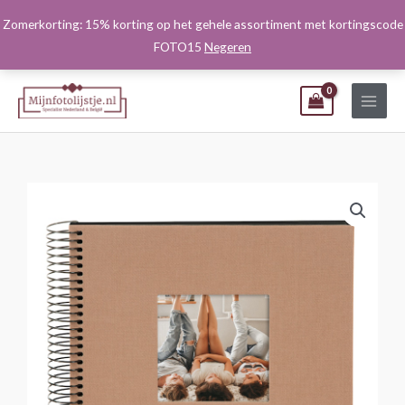
Ga
Zomerkorting: 15% korting op het gehele assortiment met kortingscode
naar
FOTO15
Negeren
de
inhoud