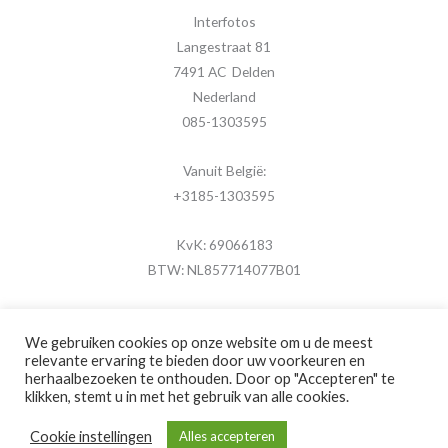
Interfotos
Langestraat 81
7491 AC Delden
Nederland
085-1303595
Vanuit België:
+3185-1303595
KvK: 69066183
BTW: NL857714077B01
We gebruiken cookies op onze website om u de meest
relevante ervaring te bieden door uw voorkeuren en
herhaalbezoeken te onthouden. Door op "Accepteren" te
Copyright © 2026 MijnFotolijstje.nl
klikken, stemt u in met het gebruik van alle cookies.
Powered by
Brouwer Digitaal
Cookie instellingen
Alles accepteren