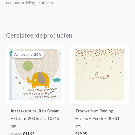
een beoordeling schrijven.
Gerelateerde producten
Oorspronkelijke
Huidige
prijs
prijs
Aanbieding -20%
Aanbieding -20%
was:
is:
€14,95.
€11,95.
Insteekalbum Little Dream
Trouwalbum Raining
– Olifant 200 foto’s 10×15
Hearts – Perzik – 30×31
cm
cm
€
14,95
€
11,95
€
29,95