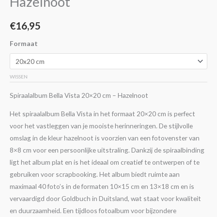
Hazelnoot
aantal
€
16,95
Formaat
WISSEN
Spiraalalbum Bella Vista 20×20 cm – Hazelnoot
Het spiraalalbum Bella Vista in het formaat 20×20 cm is perfect
voor het vastleggen van je mooiste herinneringen. De stijlvolle
omslag in de kleur hazelnoot is voorzien van een fotovenster van
8×8 cm voor een persoonlijke uitstraling. Dankzij de spiraalbinding
ligt het album plat en is het ideaal om creatief te ontwerpen of te
gebruiken voor scrapbooking. Het album biedt ruimte aan
maximaal 40 foto’s in de formaten 10×15 cm en 13×18 cm en is
vervaardigd door Goldbuch in Duitsland, wat staat voor kwaliteit
en duurzaamheid. Een tijdloos fotoalbum voor bijzondere