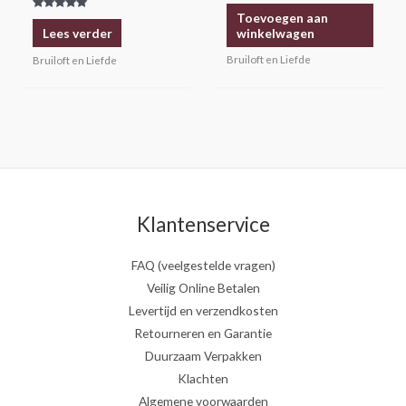
Toevoegen aan
Gewaardeerd
5.00
winkelwagen
Lees verder
uit 5
Bruiloft en Liefde
Bruiloft en Liefde
Klantenservice
FAQ (veelgestelde vragen)
Veilig Online Betalen
Levertijd en verzendkosten
Retourneren en Garantie
Duurzaam Verpakken
Klachten
Algemene voorwaarden