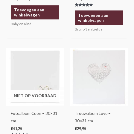
Toevoegen aan
Gewaardeerd
5.00
winkelwagen
Toevoegen aan
uit 5
winkelwagen
Baby en Kind
Bruiloft en Liefde
NIET OP VOORRAAD
Fotoalbum Cuori – 30×31
Trouwalbum Love –
cm
30×31 cm
€
41,25
€
29,95