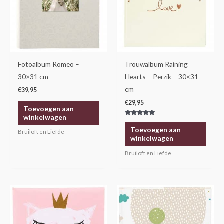
Fotoalbum Romeo –
Trouwalbum Raining
30×31 cm
Hearts – Perzik – 30×31
cm
€
39,95
€
29,95
Toevoegen aan
winkelwagen
Gewaardeerd
5.00
Toevoegen aan
Bruiloft en Liefde
uit 5
winkelwagen
Bruiloft en Liefde