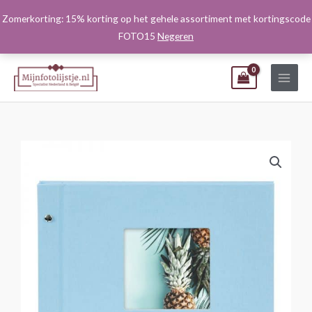
Ga
Zomerkorting: 15% korting op het gehele assortiment met kortingscode
naar
FOTO15
Negeren
de
inhoud