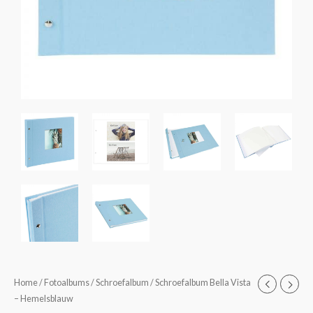
Schroefalbum
Home
/
Fotoalbums
/
Schroefalbum
/ Schroefalbum Bella Vista
Prijsklasse:
– Hemelsblauw
Bella