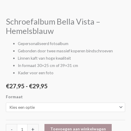
€27,95
Vista
-
tot
Hemelsblauw
Schroefalbum Bella Vista –
€29,95
aantal
Hemelsblauw
Gepersonaliseerd fotoalbum
Gebonden door twee massief koperen bindschroeven
Linnen kaft van hoge kwaliteit
In formaat 30×25 cm of 39×31 cm
Kader voor een foto
€
27,95
-
€
29,95
Formaat
-
+
Toevoegen aan winkelwagen