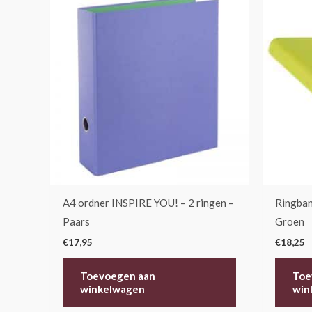
A4 ordner INSPIRE YOU! – 2 ringen –
Ringban
Paars
Groen
€
17,95
€
18,25
Toevoegen aan
Toe
winkelwagen
win