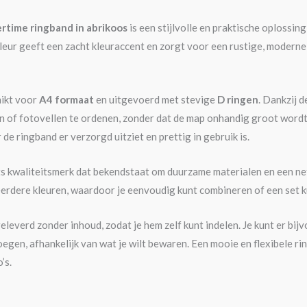
time ringband in abrikoos
is een stijlvolle en praktische oplossi
ur geeft een zacht kleuraccent en zorgt voor een rustige, moderne ui
hikt voor
A4 formaat
en uitgevoerd met stevige
D ringen
. Dankzij 
n of fotovellen te ordenen, zonder dat de map onhandig groot wordt. 
de ringband er verzorgd uitziet en prettig in gebruik is.
ts kwaliteitsmerk dat bekendstaat om duurzame materialen en een n
erdere kleuren, waardoor je eenvoudig kunt combineren of een set kun
leverd zonder inhoud, zodat je hem zelf kunt indelen. Je kunt er bij
egen, afhankelijk van wat je wilt bewaren. Een mooie en flexibele ri
’s.