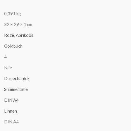
0,391 kg
32 × 29 × 4 cm
Roze
,
Abrikoos
Goldbuch
4
Nee
D-mechaniek
Summertime
DIN A4
Linnen
DIN A4