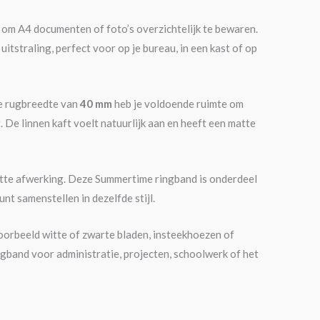
ng om A4 documenten of foto’s overzichtelijk te bewaren.
tstraling, perfect voor op je bureau, in een kast of op
de rugbreedte van
40 mm
heb je voldoende ruimte om
De linnen kaft voelt natuurlijk aan en heeft een matte
ette afwerking. Deze Summertime ringband is onderdeel
t samenstellen in dezelfde stijl.
voorbeeld witte of zwarte bladen, insteekhoezen of
ngband voor administratie, projecten, schoolwerk of het