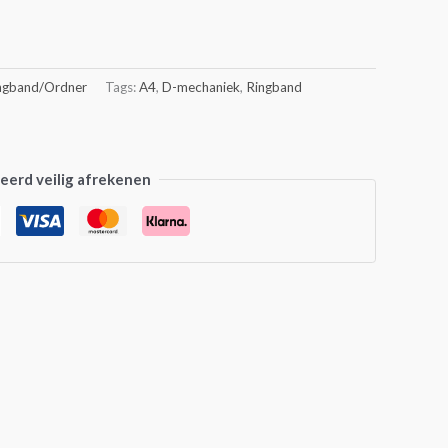
ngband/Ordner
Tags:
A4
,
D-mechaniek
,
Ringband
erd veilig afrekenen