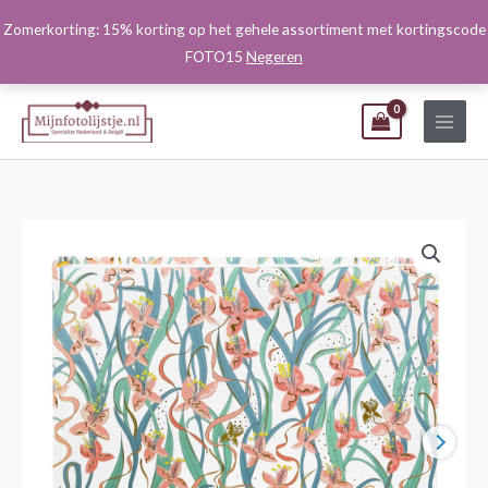
Ga
Zomerkorting: 15% korting op het gehele assortiment met kortingscode
naar
FOTO15
Negeren
de
inhoud