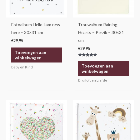
Fotoalbum Hello I am new
Trouwalbum Raining
here – 30×31 cm
Hearts – Perzik – 30×31
cm
€
29,95
€
29,95
Toevoegen aan
winkelwagen
Gewaardeerd
5.00
Toevoegen aan
Baby en Kind
uit 5
winkelwagen
Bruiloft en Liefde