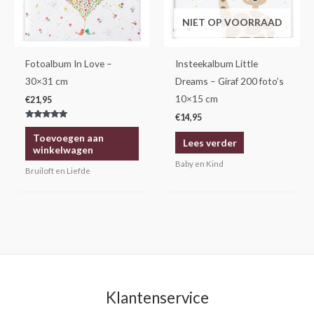
NIET OP VOORRAAD
Fotoalbum In Love –
Insteekalbum Little
30×31 cm
Dreams – Giraf 200 foto’s
10×15 cm
€
21,95
€
14,95
Gewaardeerd
5.00
Toevoegen aan
uit 5
Lees verder
winkelwagen
Baby en Kind
Bruiloft en Liefde
Klantenservice