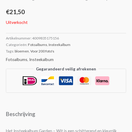
€
21,50
Uitverkocht
Artikelnummer:
4009835175156
Categorieën:
Fotoalbums
,
Insteekalbum
Tags:
bloemen
,
Voor 200 foto's
Fotoalbums
,
Insteekalbum
Gegarandeerd veilig afrekenen
Beschrijving
Het Insteekalbum Garden – Wit is een schitterend en kleurrijk