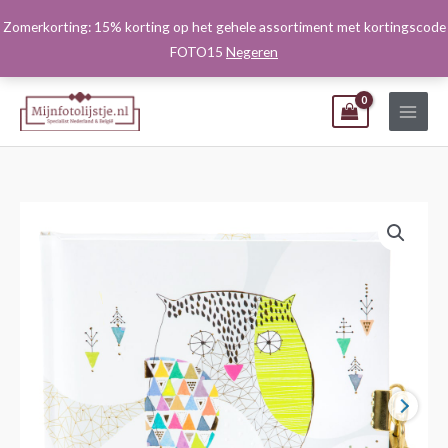
Ga
Zomerkorting: 15% korting op het gehele assortiment met kortingscode
naar
FOTO15
Negeren
de
inhoud