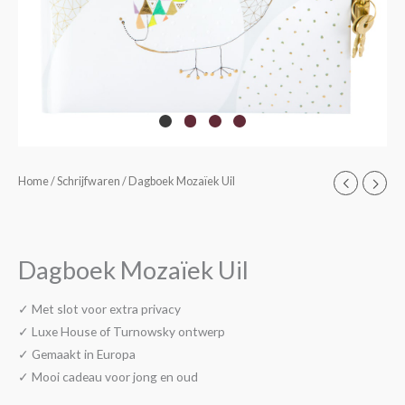
Dagboek
Home
/
Schrijfwaren
/ Dagboek Mozaïek Uil
Mozaïek
Uil
aantal
Dagboek Mozaïek Uil
✓ Met slot voor extra privacy
✓ Luxe House of Turnowsky ontwerp
✓ Gemaakt in Europa
✓ Mooi cadeau voor jong en oud