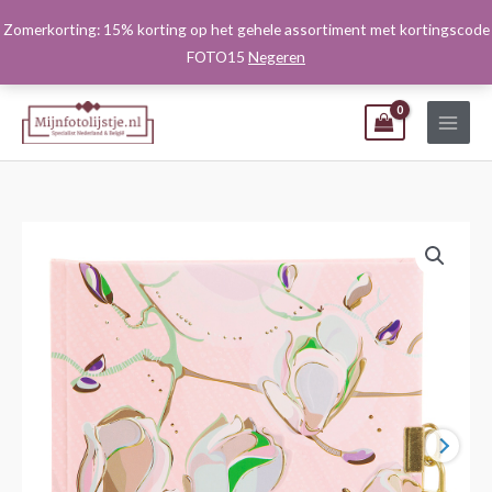
Ga
Zomerkorting: 15% korting op het gehele assortiment met kortingscode
naar
FOTO15
Negeren
de
inhoud