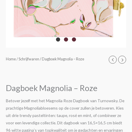
Dagboek
Home
/
Schrijfwaren
/ Dagboek Magnolia – Roze
Magnolia
-
Roze
Dagboek Magnolia – Roze
aantal
Betover jezelf met het Magnolia Roze Dagboek van Turnowsky. De
prachtige Magnoliabloesems op de cover zullen je betoveren. Kies
uit drie trendy pasteltinten: taupe, rosé en mint, of combineer ze
voor een levendige collectie. Dit dagboek van 16,5×16,5 cm biedt
96 witte pagina’s van topkwaliteit om je gedachten en ervaringen