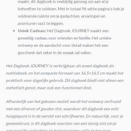
maakt, dit dagboek is veelzijdig genoeg om aan al je
behoeften te voldoen. Met in totaal 96 witte pagina’s heb je
voldoende ruimte om je gedachten, ervaringen en
avonturen vast te leggen.
Uniek Cadeau:
Het Dagboek JOURNEY maakt een
geweldig cadeau voor vrienden en familie. Het unieke
ontwerp en de aandacht voor detail maken het een
geschenk dat zeker in de smaak zal vallen.
Het Dagboek JOURNEY is verkrijgbaar als zowel dagboek als
notitieboek, en het compacte formaat van 16,5×16,5 cm maakt het
praktisch voor dagelijks gebruik. Dit dagboek biedt niet alleen een
esthetisch genot, maar ook een functioneel doel.
Afhankelijk van het gekozen motief, wordt het ontwerp verfraaid
met een zilveren of gouden tint, waardoor dit dagboek een echt
hoogtepunt is in de wereld van schrijfwaren. En natuurlijk, voor je
gemoedsrust, is dit dagboek voorzien van een stevig slot om je
persoonlijke gedachten en herinneringen veilig te bewaren.