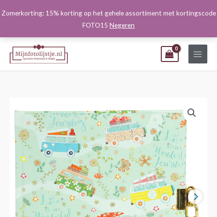
Ga
Zomerkorting: 15% korting op het gehele assortiment met kortingscode
naar
FOTO15
Negeren
de
inhoud