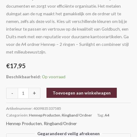
documenten en zorgt voor efficiënte organisatie. Het metalen
duimgat aan de rug maakt het gemakkelijk om de ordner uit te
nemen, zelfs als deze vol is. Kies uit verschillende kleuren om bij je
interieur te passen en vertrouw op de kwaliteit van Goldbuch, een
Duits merk met een reputatie voor duurzame kantoorartikelen. Ga
voor de A4 ordner Hennep – 2 ringen – Sunlight en combineer stijl
met milieubewustzijn.
€
17,95
Beschikbaarheid:
Op voorraad
-
+
Toevoegen aan winkelwagen
Artikelnummer:
4009835337585
Categorieën:
Hennep Producten
,
Ringband/Ordner
Tag:
A4
Hennep Producten
,
Ringband/Ordner
Gegarandeerd veilig afrekenen