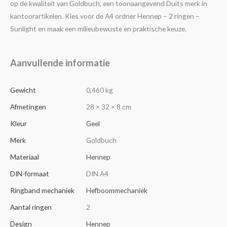
op de kwaliteit van Goldbuch, een toonaangevend Duits merk in
kantoorartikelen. Kies voor de A4 ordner Hennep – 2 ringen –
Sunlight en maak een milieubewuste en praktische keuze.
Aanvullende informatie
Gewicht
0,460 kg
Afmetingen
28 × 32 × 8 cm
Kleur
Geel
Merk
Goldbuch
Materiaal
Hennep
DIN-formaat
DIN A4
Ringband mechaniek
Hefboommechaniek
Aantal ringen
2
Design
Hennep