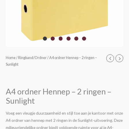
A4
Home
/
Ringband/Ordner
/ A4 ordner Hennep – 2 ringen –
Sunlight
ordner
Hennep
-
2
A4 ordner Hennep – 2 ringen –
ringen
Sunlight
-
Sunlight
Voeg een vleugje duurzaamheid en stijl toe aan je kantoor met onze
aantal
A4 ordner van hennep met 2 ringen in de Sunlight-uitvoering. Deze
milieuvriendelijke ordner biedt voldoende ruimte voor al je A4-