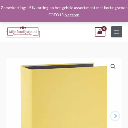
Ga
Zomerkorting: 15% korting op het gehele assortiment met kortingscode
naar
FOTO15
Negeren
de
inhoud