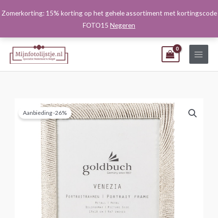
Ga
Zomerkorting: 15% korting op het gehele assortiment met kortingscode
naar
FOTO15
Negeren
de
inhoud
Aanbieding -26%