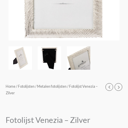
Fotolijst
Home
/
Fotolijsten
/
Metalen fotolijsten
/ Fotolijst Venezia –
Oorspronkelijke
Huidige
Zilver
Venezia
prijs
prijs
-
Zilver
was:
is:
aantal
Fotolijst Venezia – Zilver
€26,95.
€19,95.