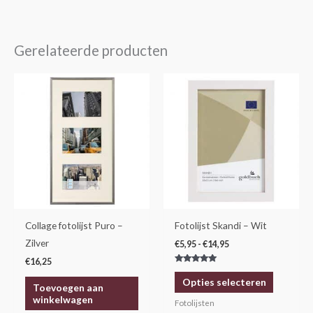
Gerelateerde producten
Prijsklasse:
Dit
€5,95
product
tot
€14,95
heeft
meerdere
variaties.
Deze
optie
kan
gekozen
Collage fotolijst Puro –
Fotolijst Skandi – Wit
worden
Zilver
€
5,95
-
€
14,95
op
€
16,25
Gewaardeerd
de
5.00
Opties selecteren
uit 5
Toevoegen aan
productp
winkelwagen
Fotolijsten