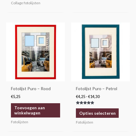
Collage fotolijsten
Prijsklasse:
Dit
€4,25
product
tot
€14,30
heeft
meerdere
variaties.
Deze
optie
kan
gekozen
Fotolijst Puro – Rood
Fotolijst Puro – Petrol
worden
€
5,25
€
4,25
-
€
14,30
op
Toevoegen aan
Gewaardeerd
de
5.00
winkelwagen
Opties selecteren
uit 5
productp
Fotolijsten
Fotolijsten