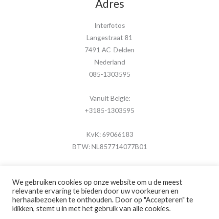
Adres
Interfotos
Langestraat 81
7491 AC Delden
Nederland
085-1303595
Vanuit België:
+3185-1303595
KvK: 69066183
BTW: NL857714077B01
We gebruiken cookies op onze website om u de meest
relevante ervaring te bieden door uw voorkeuren en
herhaalbezoeken te onthouden. Door op "Accepteren" te
Copyright © 2026 MijnFotolijstje.nl
klikken, stemt u in met het gebruik van alle cookies.