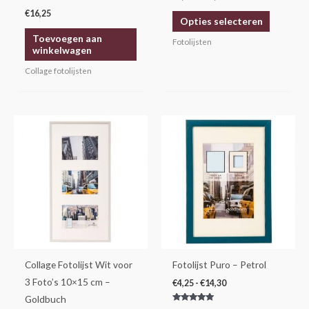
op
€
16,25
Opties selecteren
de
Toevoegen aan
productp
Fotolijsten
winkelwagen
Collage fotolijsten
Prijsklasse:
Dit
€4,25
product
tot
€14,30
heeft
meerdere
variaties.
Deze
optie
kan
gekozen
Collage Fotolijst Wit voor
Fotolijst Puro – Petrol
worden
3 Foto’s 10×15 cm –
€
4,25
-
€
14,30
op
Goldbuch