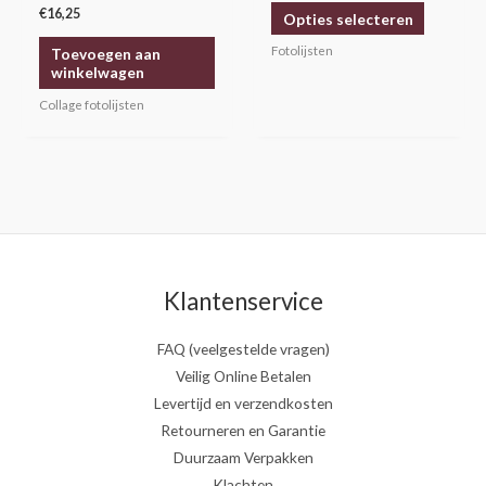
Gewaardeerd
de
5.00
€
16,25
Opties selecteren
uit 5
productp
Fotolijsten
Toevoegen aan
winkelwagen
Collage fotolijsten
Klantenservice
FAQ (veelgestelde vragen)
Veilig Online Betalen
Levertijd en verzendkosten
Retourneren en Garantie
Duurzaam Verpakken
Klachten