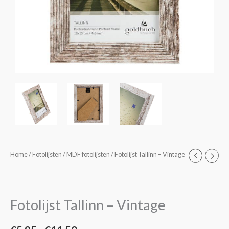
Fotolijst
Home
/
Fotolijsten
/
MDF fotolijsten
/ Fotolijst Tallinn – Vintage
Prijsklasse:
Tallinn
€5,95
-
Vintage
tot
Fotolijst Tallinn – Vintage
aantal
€11,50