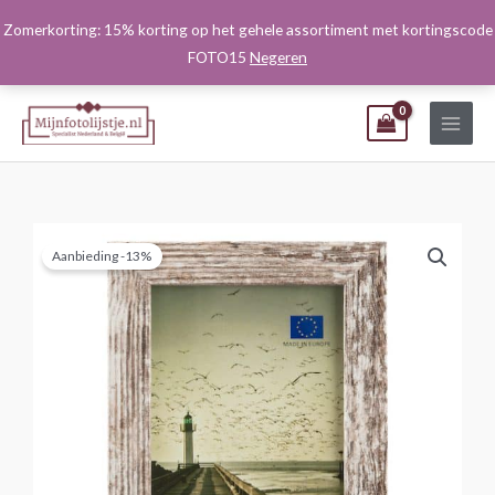
Ga
Zomerkorting: 15% korting op het gehele assortiment met kortingscode
naar
FOTO15
Negeren
de
inhoud
Aanbieding -13%