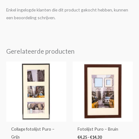
Enkel ingelogde klanten die dit product gekocht hebben, kunnen
een beoordeling schrijven.
Gerelateerde producten
Prijsklasse:
Dit
€4,25
product
tot
€14,30
heeft
meerdere
variaties.
Deze
optie
kan
gekozen
Collage fotolijst Puro –
Fotolijst Puro – Bruin
worden
Grijs
€
4,25
-
€
14,30