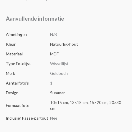
Aanvullende informatie
Afmetingen
N/B
Kleur
Natuurlijk/hout
Materiaal
MDF
Type Fotolijst
Wissellijst
Merk
Goldbuch
Aantal foto's
1
Design
Summer
10×15 cm
,
13×18 cm
,
15×20 cm
,
20×30
Formaat foto
cm
Inclusief Passe-partout
Nee