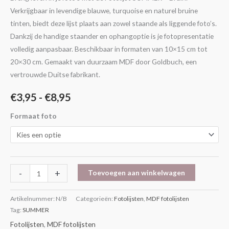
Verkrijgbaar in levendige blauwe, turquoise en naturel bruine
tinten, biedt deze lijst plaats aan zowel staande als liggende foto’s.
Dankzij de handige staander en ophangoptie is je fotopresentatie
volledig aanpasbaar. Beschikbaar in formaten van 10×15 cm tot
20×30 cm. Gemaakt van duurzaam MDF door Goldbuch, een
vertrouwde Duitse fabrikant.
€
3,95
-
€
8,95
Formaat foto
-
+
Toevoegen aan winkelwagen
Artikelnummer:
N/B
Categorieën:
Fotolijsten
,
MDF fotolijsten
Tag:
SUMMER
Fotolijsten
,
MDF fotolijsten