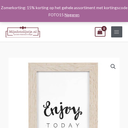
Ga
Zomerkorting: 15% korting op het gehele assortiment met kortingscode
naar
FOTO15
Negeren
de
inhoud