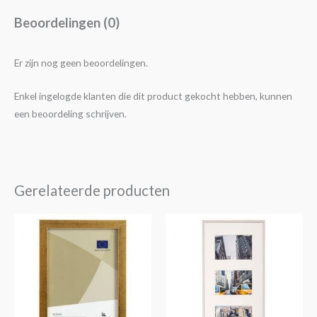
Beoordelingen (0)
Er zijn nog geen beoordelingen.
Enkel ingelogde klanten die dit product gekocht hebben, kunnen
een beoordeling schrijven.
Gerelateerde producten
Prijsklasse:
Dit
€6,95
product
tot
€19,95
heeft
meerdere
variaties.
Deze