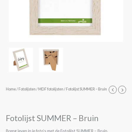
Fotolijst
Home
/
Fotolijsten
/
MDF fotolijsten
/ Fotolijst SUMMER – Bruin
Prijsklasse:
SUMMER
€3,95
-
Bruin
tot
Fotolijst SUMMER – Bruin
aantal
€8,95
Breng leven in je foto’s met de Fotolijst SUMMER – Bruin.