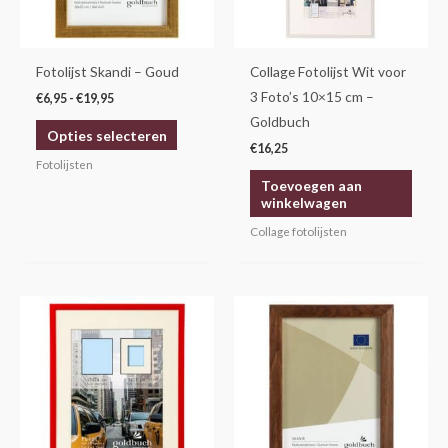
optie
kan
gekozen
Fotolijst Skandi – Goud
Collage Fotolijst Wit voor
worden
3 Foto’s 10×15 cm –
€
6,95
-
€
19,95
op
Goldbuch
Opties selecteren
de
€
16,25
productpagina
Fotolijsten
Toevoegen aan
winkelwagen
Collage fotolijsten
Prijsklasse:
Dit
€5,95
product
tot
€14,95
heeft
meerdere
variaties.
Deze