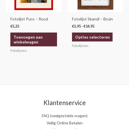
optie
kan
gekozen
Fotolijst Puro – Rood
Fotolijst Skandi – Bruin
worden
€
5,25
€
5,95
-
€
14,95
op
Toevoegen aan
Opties selecteren
de
winkelwagen
productp
Fotolijsten
Fotolijsten
Klantenservice
FAQ (veelgestelde vragen)
Veilig Online Betalen