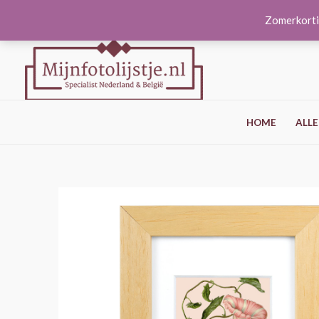
Ga
Zomerkorti
naar
de
inhoud
HOME
ALLE