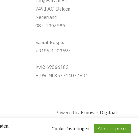
Langestraat 81
7491 AC Delden
Nederland
085-1303595
Vanuit België:
+3185-1303595
KvK: 69066183
BTW: NL857714077B01
Powered by
Brouwer Digitaal
uden.
Cookie instellingen
Alles accepteren