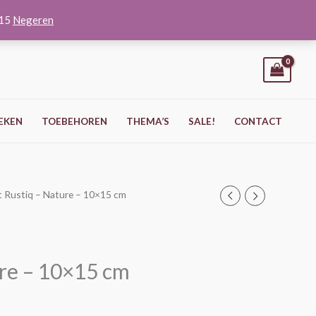
O15
Negeren
EKEN
TOEBEHOREN
THEMA’S
SALE!
CONTACT
st Rustiq – Nature – 10×15 cm
ure – 10×15 cm