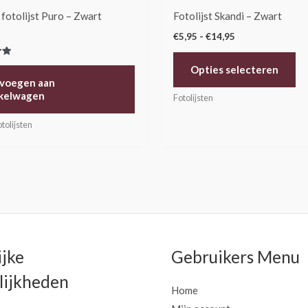
de
 fotolijst Puro – Zwart
Fotolijst Skandi – Zwart
pr
€
5,95
-
€
14,95
erd
Opties selecteren
voegen aan
kelwagen
Fotolijsten
tolijsten
ijke
Gebruikers Menu
ijkheden
Home