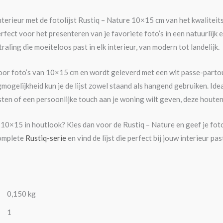
nterieur met de fotolijst Rustiq – Nature 10×15 cm van het kwalitei
perfect voor het presenteren van je favoriete foto’s in een natuurlijk
traling die moeiteloos past in elk interieur, van modern tot landelijk.
 voor foto’s van 10×15 cm en wordt geleverd met een wit passe-parto
ogelijkheid kun je de lijst zowel staand als hangend gebruiken. Ideaa
jsten of een persoonlijke touch aan je woning wilt geven, deze houten
t 10×15 in houtlook? Kies dan voor de Rustiq – Nature en geef je foto
complete
Rustiq-serie
en vind de lijst die perfect bij jouw interieur pas
0,150 kg
1