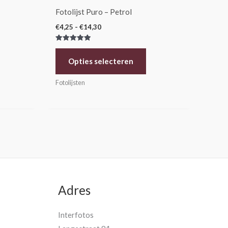
de
Fotolijst Puro – Petrol
oductpagina
productpagina
€
4,25
-
€
14,30
Gewaardeerd
5.00
uit 5
Opties selecteren
Fotolijsten
Adres
Interfotos