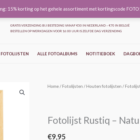
ng: 15% korting op het gehele assortiment met kortingscode FOT
GRATIS VERZENDING BIJ BESTEDING VANAF €50 IN NEDERLAND – €70 IN BELGIË
BESTELLEN OP WERKDAGEN VOOR 16:00 UUR IS ZELFDE DAG VERZENDING
 FOTOLIJSTEN
ALLE FOTOALBUMS
NOTITIEBOEK
DAGBO
Fotolijst
Home
/
Fotolijsten
/
Houten fotolijsten
/ Fotolij
Rustiq
-
Nature
Fotolijst Rustiq – Nat
-
10x15
€
9,95
cm