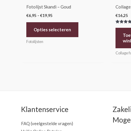
de
Fotolijst Skandi – Goud
Collage
productpagina
€
6,95
-
€
19,95
€
16,25
Gewaarde
Opties selecteren
5.00
uit 5
Toe
win
Fotolijsten
Collage fo
Klantenservice
Zakel
Mogel
FAQ (veelgestelde vragen)