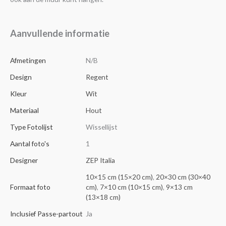
Aanvullende informatie
Afmetingen
N/B
Design
Regent
Kleur
Wit
Materiaal
Hout
Type Fotolijst
Wissellijst
Aantal foto's
1
Designer
ZEP Italia
10×15 cm (15×20 cm)
,
20×30 cm (30×40
Formaat foto
cm)
,
7×10 cm (10×15 cm)
,
9×13 cm
(13×18 cm)
Inclusief Passe-partout
Ja