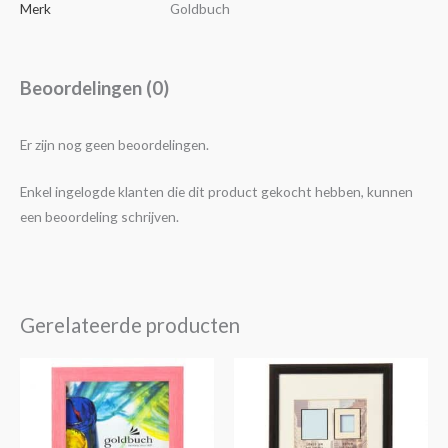
Merk
Goldbuch
Beoordelingen (0)
Er zijn nog geen beoordelingen.
Enkel ingelogde klanten die dit product gekocht hebben, kunnen
een beoordeling schrijven.
Gerelateerde producten
Prijsklasse:
Prijsklasse:
Dit
Dit
€5,25
€4,25
product
product
tot
tot
€16,50
€14,30
heeft
heeft
meerdere
meerdere