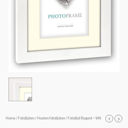
Fotolijst
Home
/
Fotolijsten
/
Houten fotolijsten
/ Fotolijst Regent – Wit
Prijsklasse:
Regent