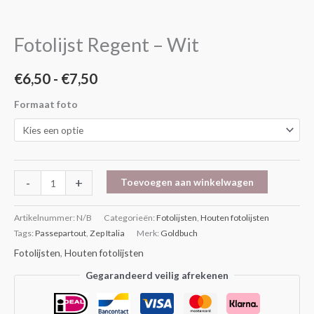
€6,50
-
Wit
tot
Fotolijst Regent – Wit
aantal
€7,50
€
6,50
-
€
7,50
Formaat foto
-
+
Toevoegen aan winkelwagen
Artikelnummer:
N/B
Categorieën:
Fotolijsten
,
Houten fotolijsten
Tags:
Passepartout
,
Zep Italia
Merk:
Goldbuch
Fotolijsten
,
Houten fotolijsten
Gegarandeerd veilig afrekenen