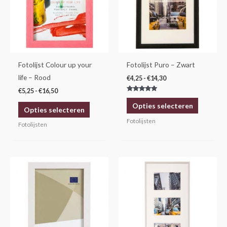
variaties.
variaties.
Deze
Deze
optie
optie
kan
kan
gekozen
gekozen
Fotolijst Colour up your
Fotolijst Puro – Zwart
worden
worden
life – Rood
€
4,25
-
€
14,30
op
op
€
5,25
-
€
16,50
Gewaardeerd
de
de
5.00
Opties selecteren
uit 5
Opties selecteren
productpagina
productp
Fotolijsten
Fotolijsten
Prijsklasse:
Dit
€5,95
product
tot
€14,95
heeft
meerdere
variaties.
Deze