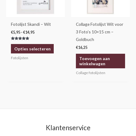
optie
kan
gekozen
Fotolijst Skandi – Wit
Collage Fotolijst Wit voor
worden
3 Foto’s 10×15 cm –
€
5,95
-
€
14,95
op
Goldbuch
Gewaardeerd
de
5.00
€
16,25
Opties selecteren
uit 5
productpagina
Fotolijsten
Toevoegen aan
winkelwagen
Collage fotolijsten
Klantenservice