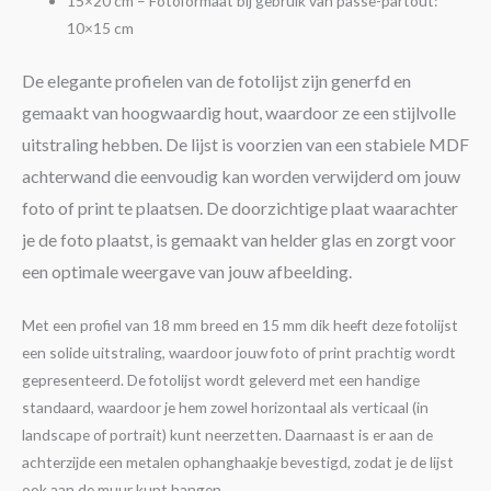
15×20 cm – Fotoformaat bij gebruik van passe-partout:
10×15 cm
De elegante profielen van de fotolijst zijn generfd en
gemaakt van hoogwaardig hout, waardoor ze een stijlvolle
uitstraling hebben. De lijst is voorzien van een stabiele MDF
achterwand die eenvoudig kan worden verwijderd om jouw
foto of print te plaatsen. De doorzichtige plaat waarachter
je de foto plaatst, is gemaakt van helder glas en zorgt voor
een optimale weergave van jouw afbeelding.
Met een profiel van 18 mm breed en 15 mm dik heeft deze fotolijst
een solide uitstraling, waardoor jouw foto of print prachtig wordt
gepresenteerd. De fotolijst wordt geleverd met een handige
standaard, waardoor je hem zowel horizontaal als verticaal (in
landscape of portrait) kunt neerzetten. Daarnaast is er aan de
achterzijde een metalen ophanghaakje bevestigd, zodat je de lijst
ook aan de muur kunt hangen.