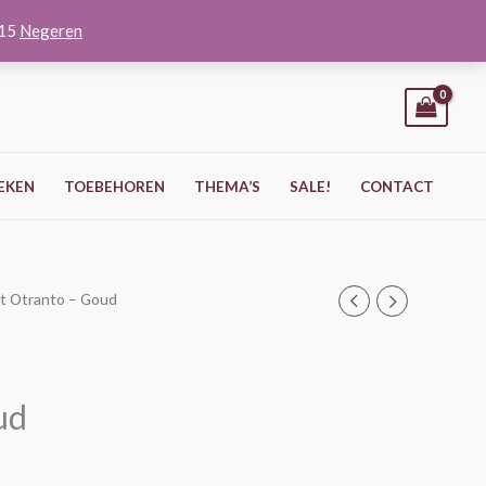
O15
Negeren
EKEN
TOEBEHOREN
THEMA’S
SALE!
CONTACT
jst Otranto – Goud
ud