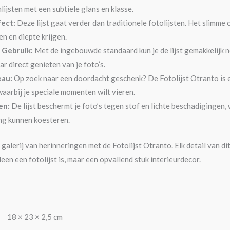
mlijsten met een subtiele glans en klasse.
ect:
Deze lijst gaat verder dan traditionele fotolijsten. Het slimme
en en diepte krijgen.
 Gebruik:
Met de ingebouwde standaard kun je de lijst gemakkelijk n
r direct genieten van je foto’s.
eau:
Op zoek naar een doordacht geschenk? De Fotolijst Otranto is ee
aarbij je speciale momenten wilt vieren.
en:
De lijst beschermt je foto’s tegen stof en lichte beschadigingen, 
ng kunnen koesteren.
 galerij van herinneringen met de Fotolijst Otranto. Elk detail van d
een een fotolijst is, maar een opvallend stuk interieurdecor.
18 × 23 × 2,5 cm