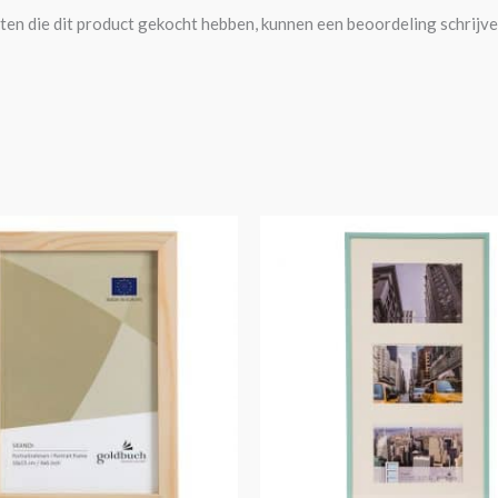
ten die dit product gekocht hebben, kunnen een beoordeling schrijve
Prijsklasse:
Dit
€5,95
product
tot
€14,95
heeft
meerdere
variaties.
Deze
optie
kan
gekozen