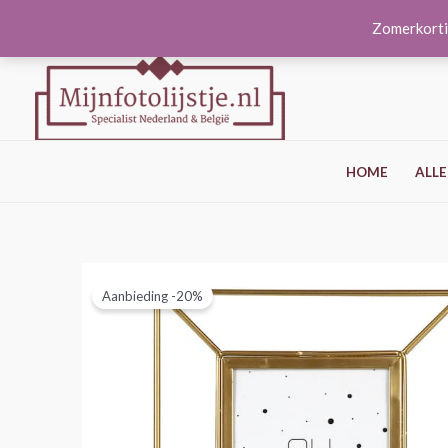
Ga
Zomerkorti
naar
de
inhoud
HOME
ALLE
Aanbieding -20%