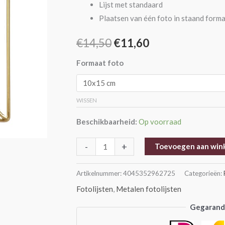
Lijst met standaard
Plaatsen van één foto in staand form
€
14,50
€
11,60
Formaat foto
WISSEN
Beschikbaarheid:
Op voorraad
-
+
Toevoegen aan win
Artikelnummer:
4045352962725
Categorieën:
Fotolijsten
,
Metalen fotolijsten
Gegarande