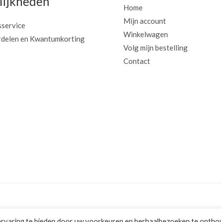
ijkheden
Home
Mijn account
sservice
Winkelwagen
delen en Kwantumkorting
Volg mijn bestelling
Contact
ervaring te bieden door uw voorkeuren en herhaalbezoeken te ontho