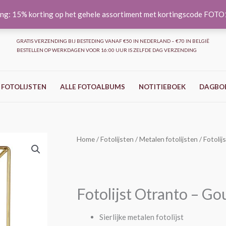
ng: 15% korting op het gehele assortiment met kortingscode FOT
GRATIS VERZENDING BIJ BESTEDING VANAF €50 IN NEDERLAND – €70 IN BELGIË
BESTELLEN OP WERKDAGEN VOOR 16:00 UUR IS ZELFDE DAG VERZENDING
 FOTOLIJSTEN
ALLE FOTOALBUMS
NOTITIEBOEK
DAGBO
Fotolijst
Home
/
Fotolijsten
/
Metalen fotolijsten
/ Fotoli
Oorspronkelijke
Huidige
Otranto
prijs
prijs
-
Goud
was:
is:
Fotolijst Otranto – Go
aantal
€14,50.
€11,60.
Sierlijke metalen fotolijst