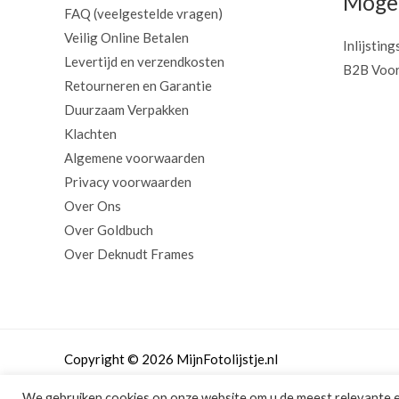
Mogel
FAQ (veelgestelde vragen)
Veilig Online Betalen
Inlijsting
Levertijd en verzendkosten
B2B Voor
Retourneren en Garantie
Duurzaam Verpakken
Klachten
Algemene voorwaarden
Privacy voorwaarden
Over Ons
Over Goldbuch
Over Deknudt Frames
Copyright © 2026 MijnFotolijstje.nl
We gebruiken cookies op onze website om u de meest relevante 