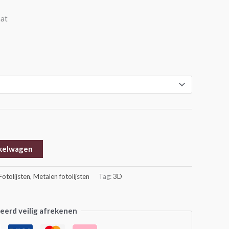
aat
kelwagen
Fotolijsten
,
Metalen fotolijsten
Tag:
3D
erd veilig afrekenen