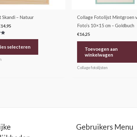
worden
op
de
t Skandi – Natuur
Collage Fotolijst Mintgroen 
productpagina
Foto’s 10×15 cm – Goldbuch
€
14,95
€
16,25
erd
ies selecteren
Toevoegen aan
winkelwagen
n
Collage fotolijsten
ijke
Gebruikers Menu