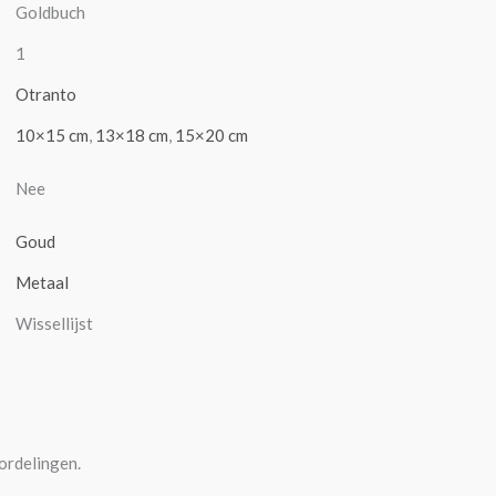
Goldbuch
1
Otranto
10×15 cm
,
13×18 cm
,
15×20 cm
Nee
Goud
Metaal
Wissellijst
ordelingen.