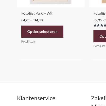
worden
op
de
Fotolijst Puro – Wit
Fotolijs
productpagina
€
4,25
-
€
14,30
€
5,95
-
Gewaarde
Opties selecteren
5.00
uit 5
Opt
Fotolijsten
Fotolijste
Klantenservice
Zakel